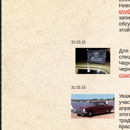
Новг
клу
запи
обс
это
31.03.15
Для 
спец
Черн
черн
ссы
31.03.15
Уваж
учас
апре
этог
трад
Кра