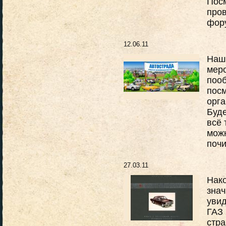
Пос
про
фор
12.06.11
Наш 
меро
пооб
посм
орга
Буде
всё 
мож
почи
27.03.11
Нако
знач
увид
ГАЗ 
стр