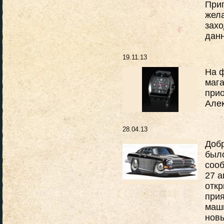
Приг
жела
захо
дан
19.11.13
На 
мага
прио
Алек
28.04.13
Добр
было
сооб
27 а
откр
прия
маши
нов