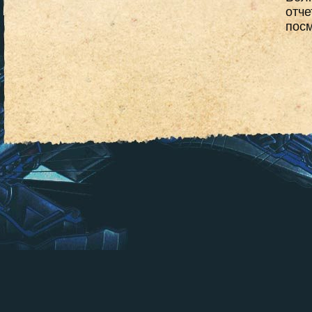
отче
посм