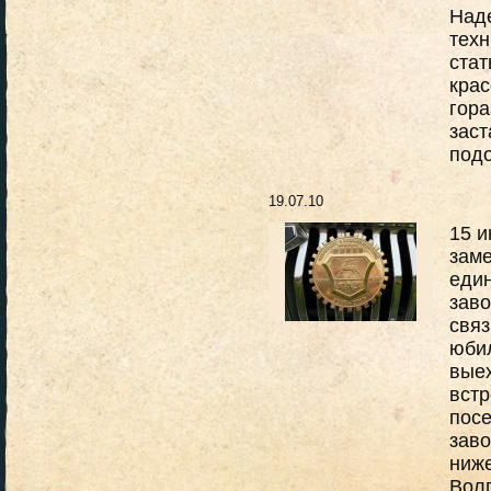
Наде
тех
стат
крас
гора
заст
подо
19.07.10
15 и
заме
еди
заво
связ
юбил
вые
встр
посе
зав
ниже
Волг