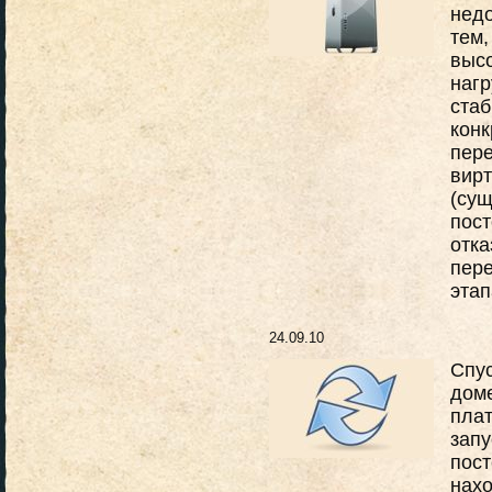
недо
тем,
высо
нагр
стаб
конк
пере
вир
(сущ
пост
отка
пере
этап
24.09.10
Спус
доме
плат
запу
пост
нахо