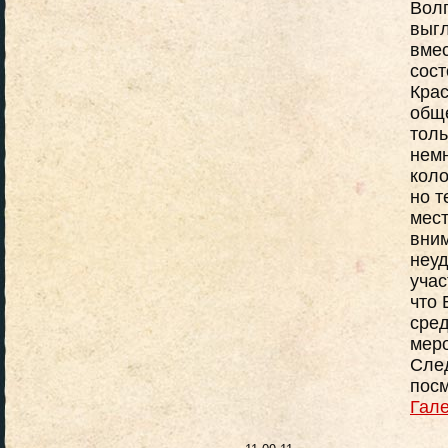
Вол
выгл
вме
сост
Кра
обще
толь
немн
коло
но т
мест
вним
неуд
учас
что 
сред
меро
След
посм
Гал