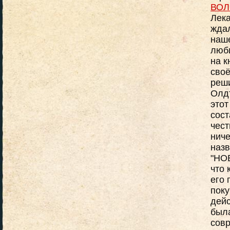
ВОЛ
Лека
ждал
наше
люби
на к
своё
реши
Олдт
этот
сост
чест
ниче
назв
"НОВ
что 
его 
поку
дейс
был
совр