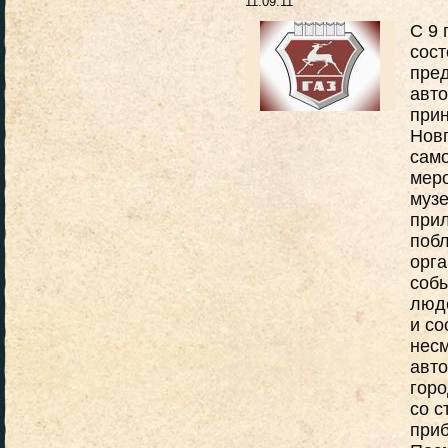
11.09.11
С 9 
сост
пред
авто
прин
Новг
сам
меро
музе
при
поб
орга
собы
люде
и со
несм
авто
горо
со с
приб