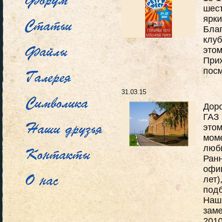
шест
ярки
Бла
клуб
этом
Прих
пос
31.03.15
Доро
ГАЗ 
этом
моме
люби
Ран
офиц
лет)
подб
Наш 
заме
2010