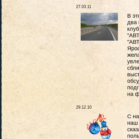
27.03.11
В эт
два 
клуб
"АВ
"АВ
Яро
жел
увле
сбл
выст
обсу
подг
на 
29.12.10
С н
наш 
сказ
поль