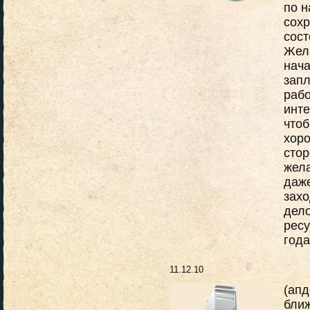
по н
сохр
сост
Жел
нача
запл
рабо
инте
чтоб
хор
стор
жела
даже
захо
дело
ресу
года
11.12.10
(апд
бли