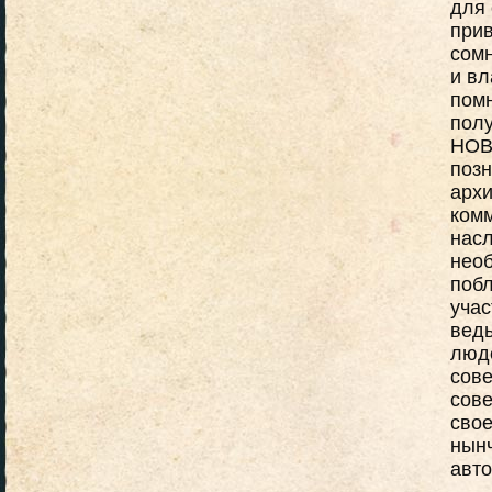
для 
прив
сомн
и вл
помн
полу
НОВ
позн
арх
комм
нас
нео
поб
учас
ведь
люд
сове
сове
сво
нын
авт