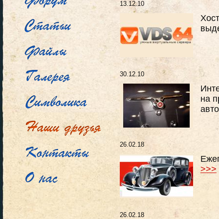
13.12.10
Хост
выд
30.12.10
Инт
на п
авт
26.02.18
Еже
>>>
26.02.18