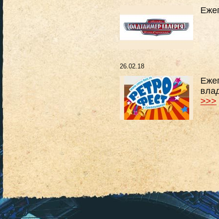
Еже
26.02.18
Еже
вла
>>>