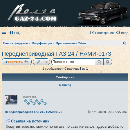
FAQ
Регистрация
Вход
П
Список форумов
Модификации
Оригинальные 24-ки
о
и
Переднеприводная ГАЗ 24 / НАМИ-0173
с
к
Поиск
Расширен
Ответить
1 сообщение • Страница
1
из
1
Сообщение
X-Tuning
Н
Волговод
е
в
с
е
С
Переднеприводная ГАЗ 24 / НАМИ-0173
Чт ноя 28, 2019 9:27 am
#1
т
о
и
о
Ссылка на источник
б
щ
Кому интересно, можно почитать по ссылке выше, здесь добавлю
е