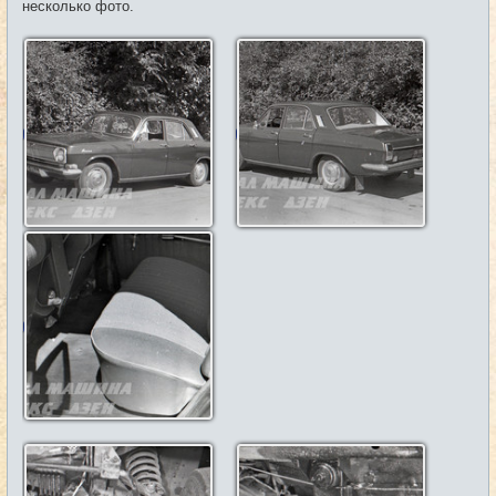
несколько фото.
н
и
е