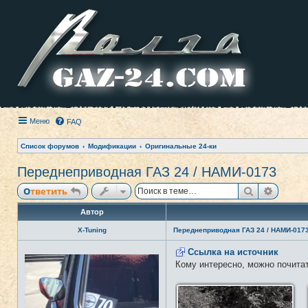
Меню
FAQ
Список форумов
Модификации
Оригинальные 24-ки
Переднеприводная ГАЗ 24 / НАМИ-0173
Поиск
Расши
Ответить
Автор
X-Tuning
Переднеприводная ГАЗ 24 / НАМИ-017
Ссылка на источник
Н
е
Кому интересно, можно почита
в
с
е
т
и