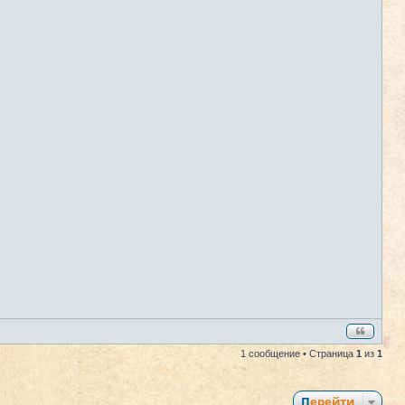
1 сообщение • Страница
1
из
1
Перейти