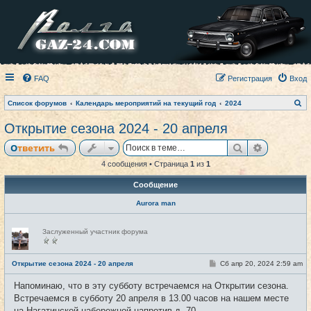
FAQ
Регистрация
Вход
П
Список форумов
Календарь мероприятий на текущий год
2024
о
и
Открытие сезона 2024 - 20 апреля
с
к
Поиск
Расширен
Ответить
4 сообщения • Страница
1
из
1
Сообщение
Aurora man
Н
Заслуженный участник форума
е
в
с
е
С
Открытие сезона 2024 - 20 апреля
Сб апр 20, 2024 2:59 am
#1
т
о
и
о
Напоминаю, что в эту субботу встречаемся на Открытии сезона.
б
щ
Встречаемся в субботу 20 апреля в 13.00 часов на нашем месте
е
на Нагатинской набережной напротив д. 70.