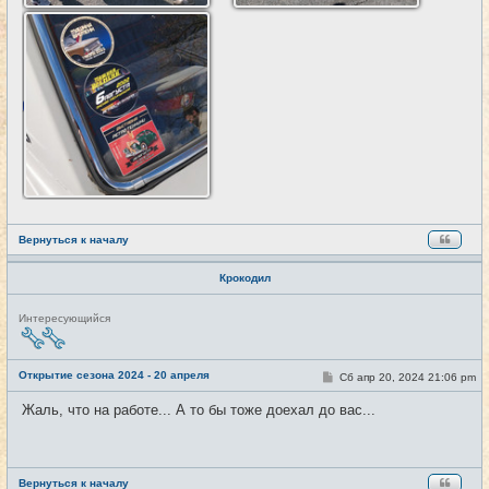
Вернуться к началу
Крокодил
Н
Интересующийся
е
в
с
е
Открытие сезона 2024 - 20 апреля
С
Сб апр 20, 2024 21:06 pm
#3
т
о
и
о
Жаль, что на работе... А то бы тоже доехал до вас...
б
щ
е
н
и
е
Вернуться к началу