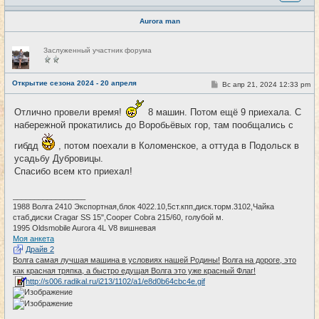
Aurora man
Н
Заслуженный участник форума
е
в
с
е
Открытие сезона 2024 - 20 апреля
С
Вс апр 21, 2024 12:33 pm
#4
т
о
и
о
б
Отлично провели время!
8 машин. Потом ещё 9 приехала. С
щ
набережной прокатились до Воробьёвых гор, там пообщались с
е
н
и
гибдд
, потом поехали в Коломенское, а оттуда в Подольск в
е
усадьбу Дубровицы.
Спасибо всем кто приехал!
_________________
1988 Волга 2410 Экспортная,блок 4022.10,5ст.кпп,диск.торм.3102,Чайкa
стаб,диски Cragar SS 15",Cooper Cobra 215/60, голубой м.
1995 Oldsmobile Aurora 4L V8 вишневая
Моя анкета
Драйв 2
Волга самая лучшая машина в условиях нашей Родины!
Волга на дороге, это
как красная тряпка, а быстро едущая Волга это уже красный Флаг!
http://s006.radikal.ru/i213/1102/a1/e8d0b64cbc4e.gif