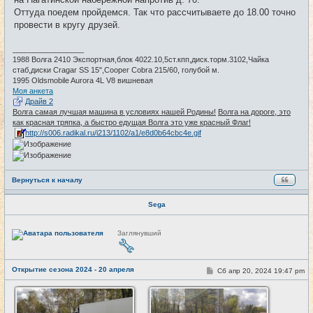
н
и
Оттуда поедем пройдемся. Так что рассчитываете до 18.00 точно
е
провести в кругу друзей.
_________________
1988 Волга 2410 Экспортная,блок 4022.10,5ст.кпп,диск.торм.3102,Чайкa
стаб,диски Cragar SS 15",Cooper Cobra 215/60, голубой м.
1995 Oldsmobile Aurora 4L V8 вишневая
Моя анкета
Драйв 2
Волга самая лучшая машина в условиях нашей Родины!
Волга на дороге, это
как красная тряпка, а быстро едущая Волга это уже красный Флаг!
http://s006.radikal.ru/i213/1102/a1/e8d0b64cbc4e.gif
Вернуться к началу
Sega
Н
Заглянувший
е
в
с
е
Открытие сезона 2024 - 20 апреля
т
С
Сб апр 20, 2024 19:47 pm
#2
и
о
о
б
щ
е