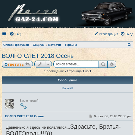
FAQ
Регистрация
Вход
П
Список форумов
Социум
Встречи
Украина
о
и
ВОЛГО СЛЕТ 2018 Осень
с
к
Поиск
Расширен
Ответить
1 сообщение • Страница
1
из
1
Сообщение
Korol-III
Н
Заглянувший
е
в
с
е
С
ВОЛГО СЛЕТ 2018 Осень
Чт сен 06, 2018 22:38 pm
#1
т
о
и
о
Здрасьте, Братья-
Давненько я здесь не появлялся...
б
щ
ВОЛГОводы!!!)))
е