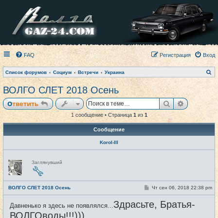
FAQ
Регистрация
Вход
П
Список форумов
Социум
Встречи
Украина
о
и
ВОЛГО СЛЕТ 2018 Осень
с
к
Поиск
Расширен
Ответить
1 сообщение • Страница
1
из
1
Сообщение
Korol-III
Н
Заглянувший
е
в
с
е
С
ВОЛГО СЛЕТ 2018 Осень
Чт сен 06, 2018 22:38 pm
#1
т
о
и
о
Здрасьте, Братья-
Давненько я здесь не появлялся...
б
щ
ВОЛГОводы!!!)))
е