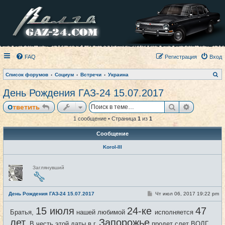
FAQ
Регистрация
Вход
П
Список форумов
Социум
Встречи
Украина
о
и
День Рождения ГАЗ-24 15.07.2017
с
к
Поиск
Расширен
Ответить
1 сообщение • Страница
1
из
1
Сообщение
Korol-III
Н
Заглянувший
е
в
с
е
С
День Рождения ГАЗ-24 15.07.2017
Чт июл 06, 2017 19:22 pm
#1
т
о
и
о
15 июля
24-ке
47
Братья,
нашей любимой
исполняется
б
щ
лет.
Запорожье
В честь этой даты в г.
продет слет ВОЛГ,
е