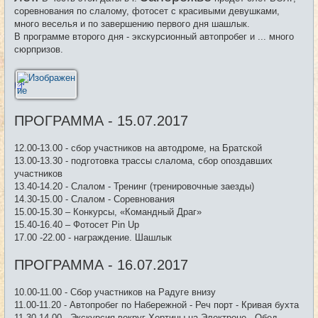
н
соревнования по слалому, фотосет с красивыми девушками,
и
много веселья и по завершению первого дня шашлык.
е
В программе второго дня - экскурсионный автопробег и ... много
сюрпризов.
ПРОГРАММА - 15.07.2017
12.00-13.00 - сбор участников на автодроме, на Братской
13.00-13.30 - подготовка трассы слалома, сбор опоздавших
участников
13.40-14.20 - Слалом - Тренинг (тренировочные заезды)
14.30-15.00 - Слалом - Соревнования
15.00-15.30 – Конкурсы, «Командный Драг»
15.40-16.40 – Фотосет Pin Up
17.00 -22.00 - награждение. Шашлык
ПРОГРАММА - 16.07.2017
10.00-11.00 - Сбор участников на Радуге внизу
11.00-11.20 - Автопробег по Набережной - Реч порт - Кривая бухта
11.30-14.00 - Экскурсия вокруг Хортицы на Электроне - Обед