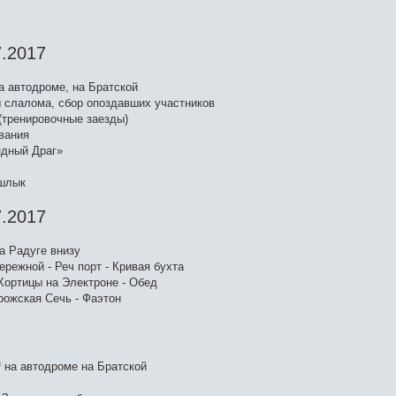
.2017
на автодроме, на Братской
сы слалома, сбор опоздавших участников
 (тренировочные заезды)
ования
ндный Драг»
ашлык
.2017
на Радуге внизу
бережной - Реч порт - Кривая бухта
 Хортицы на Электроне - Обед
орожская Сечь - Фаэтон
0
на автодроме на Братской