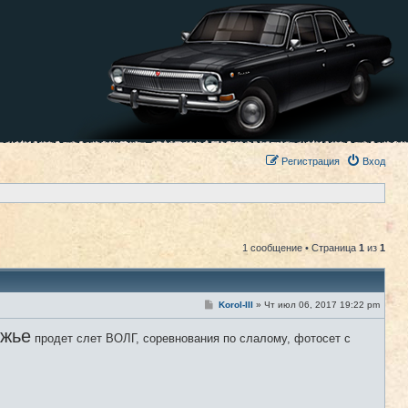
Регистрация
Вход
1 сообщение • Страница
1
из
1
С
Korol-III
»
Чт июл 06, 2017 19:22 pm
#1
о
о
ожье
продет слет ВОЛГ, соревнования по слалому, фотосет с
б
щ
е
н
и
е