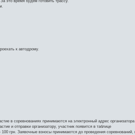
 За это время будем готовить трассу.
и.
роехать к автодрому.
астие в соревнованиях принимаются на электронный адрес организатор
астие и отправки организатору, участник появится в таблице
- 100 грн. Заявочные взносы принимаются до проведения соревнований,