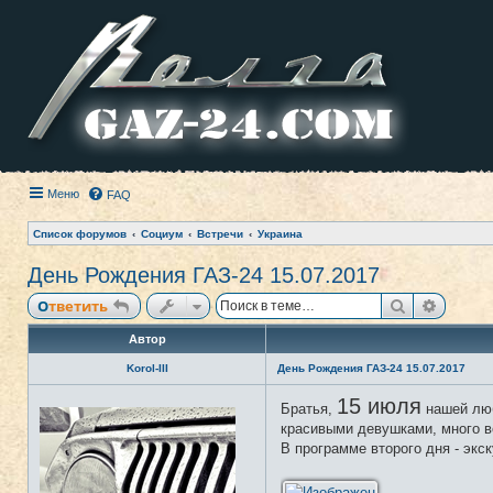
Меню
FAQ
Список форумов
Социум
Встречи
Украина
День Рождения ГАЗ-24 15.07.2017
Поиск
Расши
Ответить
Автор
Korol-III
День Рождения ГАЗ-24 15.07.2017
15 июля
Н
Братья,
нашей лю
е
красивыми девушками, много в
в
с
В программе второго дня - экск
е
т
и