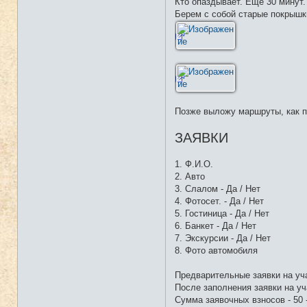
Кто опаздывает. Еще 30 минут.
Берем с собой старые покрышк
Позже выложу маршруты, как п
ЗАЯВКИ
1. Ф.И.О.
2. Авто
3. Слалом - Да / Нет
4. Фотосет. - Да / Нет
5. Гостиница - Да / Нет
6. Банкет - Да / Нет
7. Экскурсии - Да / Нет
8. Фото автомобиля
Предварительные заявки на уч
После заполнения заявки на уч
Сумма заявочных взносов - 50 