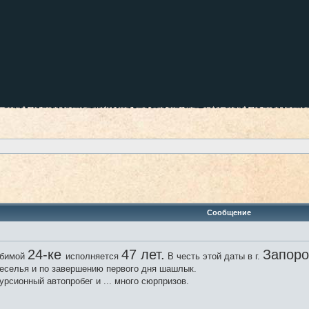
ренный поиск
Сообщение
24-ке
47 лет.
Запор
бимой
исполняется
В честь этой даты в г.
еселья и по завершению первого дня шашлык.
урсионный автопробег и ... много сюрпризов.