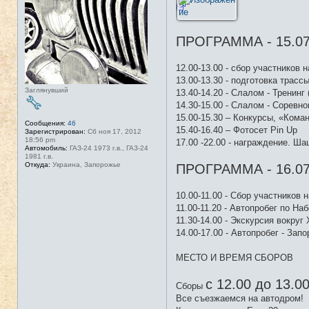
ПРОГРАММА - 15.07
12.00-13.00 - сбор участников 
13.00-13.30 - подготовка трас
Заглянувший
13.40-14.20 - Слалом - Тренинг
14.30-15.00 - Слалом - Соревн
15.00-15.30 – Конкурсы, «Кома
Сообщения:
46
15.40-16.40 – Фотосет Pin Up
Зарегистрирован:
Сб ноя 17, 2012
18:56 pm
17.00 -22.00 - награждение. Ш
Автомобиль:
ГАЗ-24 1973 г.в., ГАЗ-24
1981 г.в.
Откуда:
Украина, Запорожье
ПРОГРАММА - 16.07
10.00-11.00 - Сбор участников 
11.00-11.20 - Автопробег по На
11.30-14.00 - Экскурсия вокруг
14.00-17.00 - Автопробег - Зап
МЕСТО И ВРЕМЯ СБОРОВ
с 12.00 до 13.0
Сборы
Все съезжаемся на автодром!