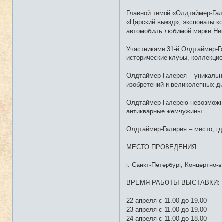
о
л
Главной темой «Олдтаймер-Гал
ь
з
«Царский выезд», экспонаты ко
о
автомобиль любимой марки Ник
в
а
т
Участниками 31-й Олдтаймер-Га
е
л
исторические клубы, коллекцио
я
М
р
Олдтаймер-Галерея – уникальн
а
изобретений и великолепных д
м
о
р
Олдтаймер-Галерею невозможно
антикварные жемчужины.
Олдтаймер-Галерея – место, г
МЕСТО ПРОВЕДЕНИЯ:
г. Санкт-Петербург, Концертно
ВРЕМЯ РАБОТЫ ВЫСТАВКИ:
22 апреля с 11.00 до 19.00
23 апреля с 11.00 до 19.00
24 апреля с 11.00 до 18.00