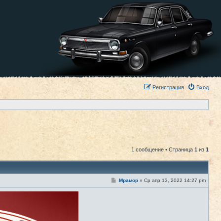
Регистрация
Вход
1 сообщение • Страница
1
из
1
С
Мрамор
»
Ср апр 13, 2022 14:27 pm
#1
о
о
б
щ
е
н