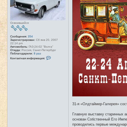
т
и
Освоившийся
Сообщения:
354
Зарегистрирован:
Сб янв 20, 2007
22:14 pm
Автомобиль:
ГАЗ-24-02 "Волга"
Откуда:
Россия, Санкт-Петербург
Поблагодарили:
8 раз
К
Контактная информация:
о
н
т
а
к
т
н
а
я
и
н
ф
о
31-я «Олдтаймер-Галерея» сос
р
м
а
Главную выставку старинных а
ц
и
основан Собственный Его Импе
я
проводились первые междунаро
п