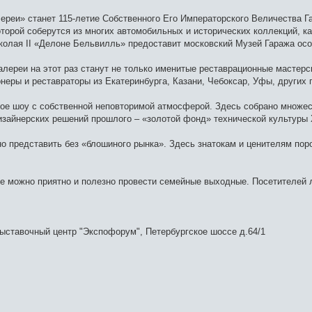
ереи» станет 115-летие Собственного Его Императорского Величества Г
торой соберутся из многих автомобильных и исторических коллекций, ка
олая II «Делоне Бельвилль» предоставит московский Музей Гаража особ
лереи на этот раз станут не только именитые реставрационные мастерс
неры и реставраторы из Екатеринбурга, Казани, Чебоксар, Уфы, других 
ое шоу с собственной неповторимой атмосферой. Здесь собрано множес
изайнерских решений прошлого – «золотой фонд» технической культуры 
 представить без «блошиного рынка». Здесь знатокам и ценителям пор
де можно приятно и полезно провести семейные выходные. Посетителей л
-выставочный центр "Экспофорум", Петербургское шоссе д.64/1