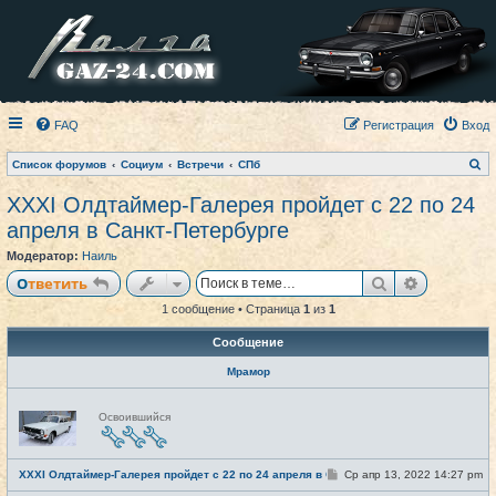
FAQ
Регистрация
Вход
П
Список форумов
Социум
Встречи
СПб
о
и
XXXI Олдтаймер-Галерея пройдет с 22 по 24
с
к
апреля в Санкт-Петербурге
Модератор:
Наиль
Поиск
Расширен
Ответить
1 сообщение • Страница
1
из
1
Сообщение
Мрамор
Н
Освоившийся
е
в
с
е
С
XXXI Олдтаймер-Галерея пройдет с 22 по 24 апреля в Санкт-Петербурге
Ср апр 13, 2022 14:27 pm
#1
т
о
и