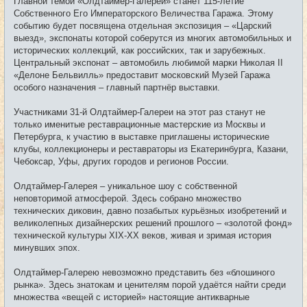
Главной темой «Олдтаймер-Галереи» станет 115-летие
Собственного Его Императорского Величества Гаража. Этому
событию будет посвящена отдельная экспозиция – «Царский
выезд», экспонаты которой соберутся из многих автомобильных и
исторических коллекций, как российских, так и зарубежных.
Центральный экспонат – автомобиль любимой марки Николая II
«Делоне Бельвилль» предоставит московский Музей Гаража
особого назначения – главный партнёр выставки.
Участниками 31-й Олдтаймер-Галереи на этот раз станут не
только именитые реставрационные мастерские из Москвы и
Петербурга, к участию в выставке приглашены исторические
клубы, коллекционеры и реставраторы из Екатеринбурга, Казани,
Чебоксар, Уфы, других городов и регионов России.
Олдтаймер-Галерея – уникальное шоу с собственной
неповторимой атмосферой. Здесь собрано множество
технических диковин, давно позабытых курьёзных изобретений и
великолепных дизайнерских решений прошлого – «золотой фонд»
технической культуры XIX-XX веков, живая и зримая история
минувших эпох.
Олдтаймер-Галерею невозможно представить без «блошиного
рынка». Здесь знатокам и ценителям порой удаётся найти среди
множества «вещей с историей» настоящие антикварные