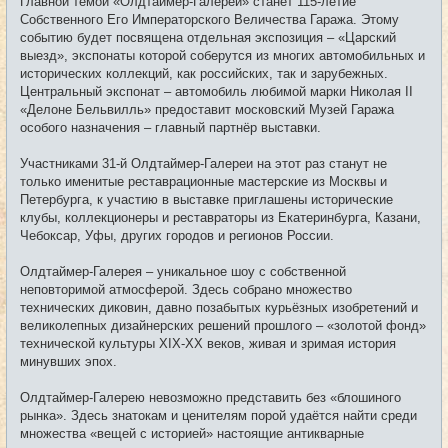
Главной темой «Олдтаймер-Галереи» станет 115-летие
Собственного Его Императорского Величества Гаража. Этому
событию будет посвящена отдельная экспозиция – «Царский
выезд», экспонаты которой соберутся из многих автомобильных и
исторических коллекций, как российских, так и зарубежных.
Центральный экспонат – автомобиль любимой марки Николая II
«Делоне Бельвилль» предоставит московский Музей Гаража
особого назначения – главный партнёр выставки.
Участниками 31-й Олдтаймер-Галереи на этот раз станут не
только именитые реставрационные мастерские из Москвы и
Петербурга, к участию в выставке приглашены исторические
клубы, коллекционеры и реставраторы из Екатеринбурга, Казани,
Чебоксар, Уфы, других городов и регионов России.
Олдтаймер-Галерея – уникальное шоу с собственной
неповторимой атмосферой. Здесь собрано множество
технических диковин, давно позабытых курьёзных изобретений и
великолепных дизайнерских решений прошлого – «золотой фонд»
технической культуры XIX-XX веков, живая и зримая история
минувших эпох.
Олдтаймер-Галерею невозможно представить без «блошиного
рынка». Здесь знатокам и ценителям порой удаётся найти среди
множества «вещей с историей» настоящие антикварные