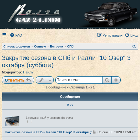
FAQ
Регистрация
Вход
П
Список форумов
Социум
Встречи
СПб
о
и
Закрытие сезона в СПб и Ралли "10 Озёр" 3
с
к
октября (суббота)
Модератор:
Наиль
Поиск
Расширен
Ответить
1 сообщение • Страница
1
из
1
Сообщение
lexx
Н
Заслуженный участник форума
е
в
с
е
С
Закрытие сезона в СПб и Ралли "10 Озёр" 3 октября (суббота)
Ср сен 30, 2020 11:58 am
#1
т
о
и
о