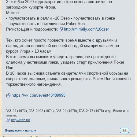
3 октября 2020 года закрытие ретро сезона состоится на
б
щ
загородном курорте Игора.
е
Можно:
н
и
- поучаствовать в ралли «10 Озер - поучаствовать в гонке
е
- поучаствовать в приключении Poker Run
Регистрация и подробности:
http://mirrally.com/10ozer
Тех, кто хочет просто провести время вместе с друзьями и
насладиться солнечной осенней погодой мы приглашаем на
курорт Игора к 13 часам.
В это время вы сможете увидеть зрелищное прохождение
слалома участниками гонки, увидеть старт приключения Poker
Run.
В 16 часов вы снова станете свидетелями спортивной борьбы на
скоростном слаломе, финального розыгрыша Poker Run и конечно
торжественного награждения.
https://vk.com/event43489995
_________________
ГАЗ-24 (1972), ГАЗ-2402 (1974), ГАЗ-24 (1978), ГАЗ-2477 (1978) и др. Волги и не
только.
http://rtsz.ru/
Вернуться к началу