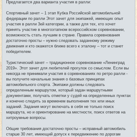
Предлагается два варианта участия в ралли:
Спортивный зачет – 1 этап Кубка Российской автомобильной
федерации по ралли Этот зачет для экипажей, имеющих опыт
участия в ралли 3ей категории, а также для тех, кто хочет
принять участие в многоэтапном всероссийском соревновании,
возможность стать лучшим в стране. Правила соревнования
достаточно просты – нужно следовать заданному режиму
движения и кто окажется ближе всего к эталону – тот и станет
победителем.
Туристический зачет – традиционное соревнование «Ленинград
2019». Этот зачет для любителей прогулок со смыслом. Если вы
никогда не принимали участия в соревнованиях по ретро ралли -
вы получите начальные знания о базовых принципах
автомобильного спорта. Экипажи должны следовать
определенным маршрутом, который задан маршрутными
документами, получать отметки у судей на определенных пунктах
и конечно следить за временем выполнения тех или иных
заданий. Задания могут включать в себя не только поиск
маршрута, но и ориентирование на местности, поиск ответов на
хитроумные вопросы.
Общие требования достаточно просты – исправный автомобиль
старше 30 лет, имеющий допуск к передвижению по дорогам