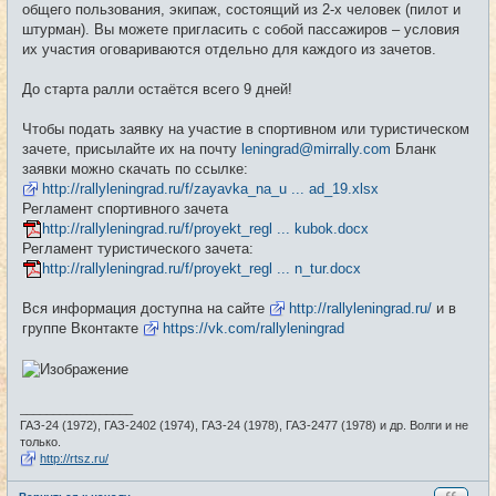
общего пользования, экипаж, состоящий из 2-х человек (пилот и
штурман). Вы можете пригласить с собой пассажиров – условия
их участия оговариваются отдельно для каждого из зачетов.
До старта ралли остаётся всего 9 дней!
Чтобы подать заявку на участие в спортивном или туристическом
зачете, присылайте их на почту
leningrad@mirrally.com
Бланк
заявки можно скачать по ссылке:
http://rallyleningrad.ru/f/zayavka_na_u ... ad_19.xlsx
Регламент спортивного зачета
http://rallyleningrad.ru/f/proyekt_regl ... kubok.docx
Регламент туристического зачета:
http://rallyleningrad.ru/f/proyekt_regl ... n_tur.docx
Вся информация доступна на сайте
http://rallyleningrad.ru/
и в
группе Вконтакте
https://vk.com/rallyleningrad
_________________
ГАЗ-24 (1972), ГАЗ-2402 (1974), ГАЗ-24 (1978), ГАЗ-2477 (1978) и др. Волги и не
только.
http://rtsz.ru/