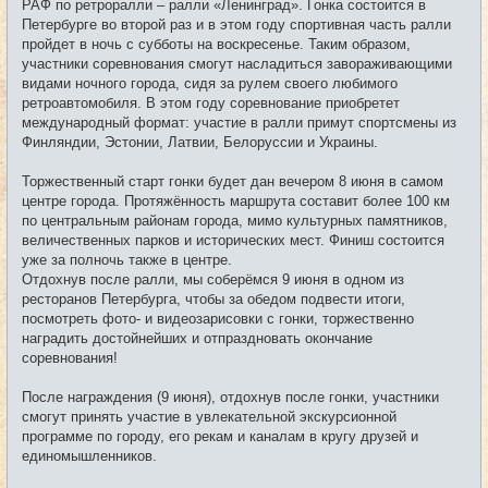
РАФ по ретроралли – ралли «Ленинград». Гонка состоится в
е
Петербурге во второй раз и в этом году спортивная часть ралли
н
и
пройдет в ночь с субботы на воскресенье. Таким образом,
е
участники соревнования смогут насладиться завораживающими
видами ночного города, сидя за рулем своего любимого
ретроавтомобиля. В этом году соревнование приобретет
международный формат: участие в ралли примут спортсмены из
Финляндии, Эстонии, Латвии, Белоруссии и Украины.
Торжественный старт гонки будет дан вечером 8 июня в самом
центре города. Протяжённость маршрута составит более 100 км
по центральным районам города, мимо культурных памятников,
величественных парков и исторических мест. Финиш состоится
уже за полночь также в центре.
Отдохнув после ралли, мы соберёмся 9 июня в одном из
ресторанов Петербурга, чтобы за обедом подвести итоги,
посмотреть фото- и видеозарисовки с гонки, торжественно
наградить достойнейших и отпраздновать окончание
соревнования!
После награждения (9 июня), отдохнув после гонки, участники
смогут принять участие в увлекательной экскурсионной
программе по городу, его рекам и каналам в кругу друзей и
единомышленников.