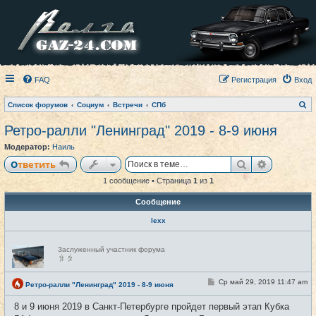
FAQ
Регистрация
Вход
П
Список форумов
Социум
Встречи
СПб
о
и
Ретро-ралли "Ленинград" 2019 - 8-9 июня
с
к
Модератор:
Наиль
Поиск
Расширен
Ответить
1 сообщение • Страница
1
из
1
Сообщение
lexx
Н
Заслуженный участник форума
е
в
с
е
С
Ср май 29, 2019 11:47 am
#1
Ретро-ралли "Ленинград" 2019 - 8-9 июня
т
о
и
о
8 и 9 июня 2019 в Санкт-Петербурге пройдет первый этап Кубка
б
щ