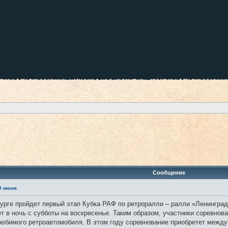
ренный поиск
Сообщение
-9 июня
бурге пройдет первый этап Кубка РАФ по ретроралли – ралли «Ленинград»
ет в ночь с субботы на воскресенье. Таким образом, участники соревно
 любимого ретроавтомобиля. В этом году соревнование приобретет межд