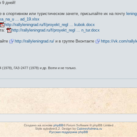
 9 дней!
е в спортивном или туристическом зачете, присылайте их на почту
lenin
vka_na_u ... ad_19.xlsx
http://rallyleningrad.ru/f/proyekt_regl ... kubok.docx
ета:
http://rallyleningrad.ru/f/proyekt_regl ... n_tur.docx
сайте
http://rallyleningrad.ru/
и в группе Вконтакте
https://vk.com/rally
 (1978), ГАЗ-2477 (1978) и др. Волги и не только.
Создано на основе
phpBB
® Forum Software © phpBB Limited
Style subsilver3.2. Design by
CabinetAdmina.ru
Русская поддержка phpBB