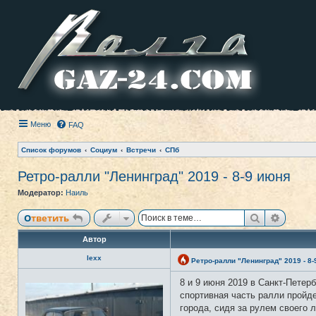
Меню
FAQ
Список форумов
Социум
Встречи
СПб
Ретро-ралли "Ленинград" 2019 - 8-9 июня
Модератор:
Наиль
Поиск
Расши
Ответить
Автор
lexx
Ретро-ралли "Ленинград" 2019 - 8
8 и 9 июня 2019 в Санкт-Петер
Н
е
спортивная часть ралли пройд
в
города, сидя за рулем своего
с
е