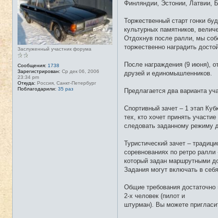
Финляндии, Эстонии, Латвии, 
т
и
Торжественный старт гонки бу
культурных памятников, величе
Отдохнув после ралли, мы собе
торжественно наградить досто
Заслуженный участник форума
После награждения (9 июня), о
Сообщения:
1738
Зарегистрирован:
Ср дек 06, 2006
друзей и единомышленников.
23:34 pm
Откуда:
Россия, Санкт-Петербург
Поблагодарили:
35 раз
Предлагается два варианта уча
Спортивный зачет – 1 этап Куб
тех, кто хочет принять участи
следовать заданному режиму дв
Туристический зачет – традици
соревнованиях по ретро ралли
который задан маршрутными до
Задания могут включать в себя
Общие требования достаточно 
2-х человек (пилот и
штурман). Вы можете пригласит