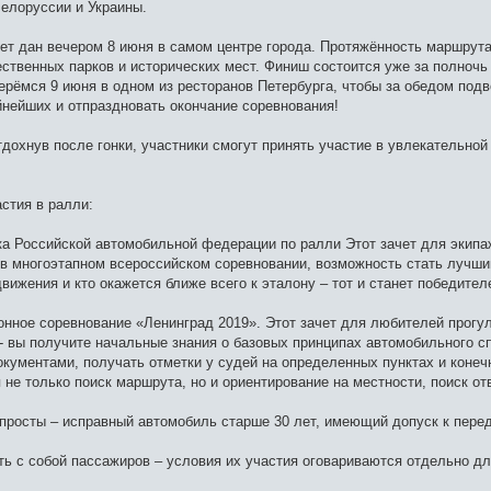
Белоруссии и Украины.
дет дан вечером 8 июня в самом центре города. Протяжённость маршрута
ственных парков и исторических мест. Финиш состоится уже за полночь 
рёмся 9 июня в одном из ресторанов Петербурга, чтобы за обедом подве
йнейших и отпраздновать окончание соревнования!
тдохнув после гонки, участники смогут принять участие в увлекательной 
стия в ралли:
ка Российской автомобильной федерации по ралли Этот зачет для экипа
е в многоэтапном всероссийском соревновании, возможность стать лучш
ижения и кто окажется ближе всего к эталону – тот и станет победител
онное соревнование «Ленинград 2019». Этот зачет для любителей прогу
 - вы получите начальные знания о базовых принципах автомобильного
кументами, получать отметки у судей на определенных пунктах и конеч
 не только поиск маршрута, но и ориентирование на местности, поиск о
просты – исправный автомобиль старше 30 лет, имеющий допуск к пере
ь с собой пассажиров – условия их участия оговариваются отдельно для