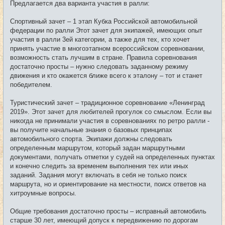
Предлагается два варианта участия в ралли:
Спортивный зачет – 1 этап Кубка Российской автомобильной
федерации по ралли Этот зачет для экипажей, имеющих опыт
участия в ралли 3ей категории, а также для тех, кто хочет
принять участие в многоэтапном всероссийском соревновании,
возможность стать лучшим в стране. Правила соревнования
достаточно просты – нужно следовать заданному режиму
движения и кто окажется ближе всего к эталону – тот и станет
победителем.
Туристический зачет – традиционное соревнование «Ленинград
2019». Этот зачет для любителей прогулок со смыслом. Если вы
никогда не принимали участия в соревнованиях по ретро ралли -
вы получите начальные знания о базовых принципах
автомобильного спорта. Экипажи должны следовать
определенным маршрутом, который задан маршрутными
документами, получать отметки у судей на определенных пунктах
и конечно следить за временем выполнения тех или иных
заданий. Задания могут включать в себя не только поиск
маршрута, но и ориентирование на местности, поиск ответов на
хитроумные вопросы.
Общие требования достаточно просты – исправный автомобиль
старше 30 лет, имеющий допуск к передвижению по дорогам