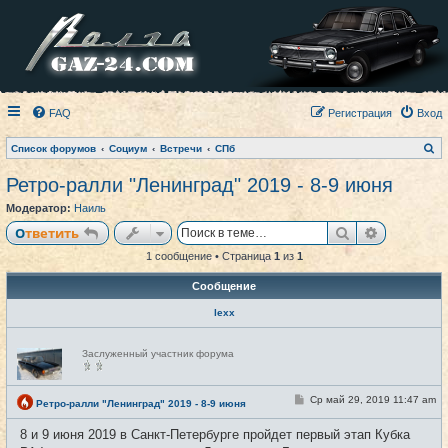
FAQ
Регистрация
Вход
П
Список форумов
Социум
Встречи
СПб
о
и
Ретро-ралли "Ленинград" 2019 - 8-9 июня
с
к
Модератор:
Наиль
Поиск
Расширен
Ответить
1 сообщение • Страница
1
из
1
Сообщение
lexx
Н
Заслуженный участник форума
е
в
с
е
С
Ср май 29, 2019 11:47 am
#1
Ретро-ралли "Ленинград" 2019 - 8-9 июня
т
о
и
о
8 и 9 июня 2019 в Санкт-Петербурге пройдет первый этап Кубка
б
щ