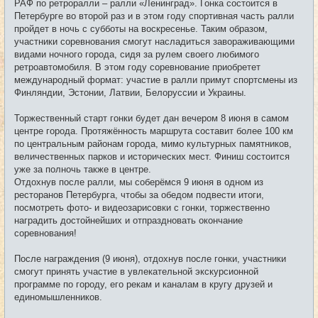
РАФ по ретроралли – ралли «Ленинград». Гонка состоится в
е
Петербурге во второй раз и в этом году спортивная часть ралли
н
и
пройдет в ночь с субботы на воскресенье. Таким образом,
е
участники соревнования смогут насладиться завораживающими
видами ночного города, сидя за рулем своего любимого
ретроавтомобиля. В этом году соревнование приобретет
международный формат: участие в ралли примут спортсмены из
Финляндии, Эстонии, Латвии, Белоруссии и Украины.
Торжественный старт гонки будет дан вечером 8 июня в самом
центре города. Протяжённость маршрута составит более 100 км
по центральным районам города, мимо культурных памятников,
величественных парков и исторических мест. Финиш состоится
уже за полночь также в центре.
Отдохнув после ралли, мы соберёмся 9 июня в одном из
ресторанов Петербурга, чтобы за обедом подвести итоги,
посмотреть фото- и видеозарисовки с гонки, торжественно
наградить достойнейших и отпраздновать окончание
соревнования!
После награждения (9 июня), отдохнув после гонки, участники
смогут принять участие в увлекательной экскурсионной
программе по городу, его рекам и каналам в кругу друзей и
единомышленников.