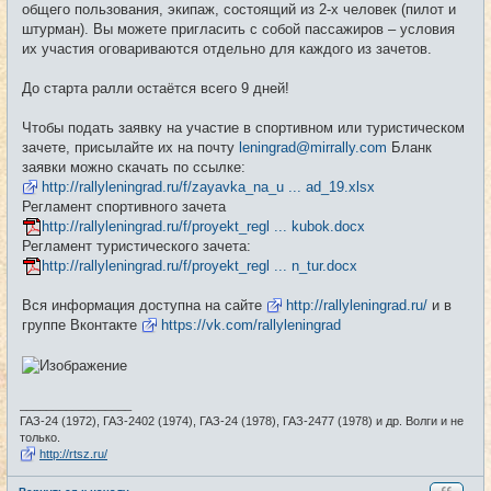
общего пользования, экипаж, состоящий из 2-х человек (пилот и
штурман). Вы можете пригласить с собой пассажиров – условия
их участия оговариваются отдельно для каждого из зачетов.
До старта ралли остаётся всего 9 дней!
Чтобы подать заявку на участие в спортивном или туристическом
зачете, присылайте их на почту
leningrad@mirrally.com
Бланк
заявки можно скачать по ссылке:
http://rallyleningrad.ru/f/zayavka_na_u ... ad_19.xlsx
Регламент спортивного зачета
http://rallyleningrad.ru/f/proyekt_regl ... kubok.docx
Регламент туристического зачета:
http://rallyleningrad.ru/f/proyekt_regl ... n_tur.docx
Вся информация доступна на сайте
http://rallyleningrad.ru/
и в
группе Вконтакте
https://vk.com/rallyleningrad
_________________
ГАЗ-24 (1972), ГАЗ-2402 (1974), ГАЗ-24 (1978), ГАЗ-2477 (1978) и др. Волги и не
только.
http://rtsz.ru/