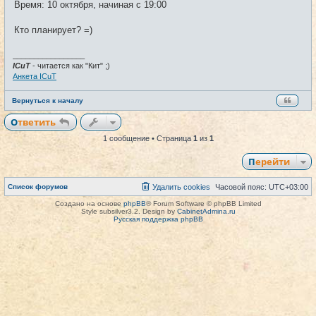
щ
Время: 10 октября, начиная с 19:00
е
н
и
Кто планирует? =)
е
_________________
ICuT
- читается как "Кит" ;)
Анкета ICuT
Вернуться к началу
Ответить
1 сообщение • Страница
1
из
1
Перейти
Список форумов
Удалить cookies
Часовой пояс:
UTC+03:00
Создано на основе
phpBB
® Forum Software © phpBB Limited
Style subsilver3.2. Design by
CabinetAdmina.ru
Русская поддержка phpBB