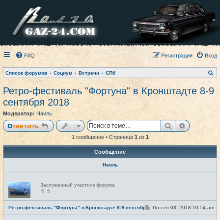
FAQ
Регистрация
Вход
П
Список форумов
Социум
Встречи
СПб
о
и
Ретро-фестиваль "Фортуна" в Кронштадте 8-9
с
к
сентября 2018
Модератор:
Наиль
Поиск
Расширен
Ответить
1 сообщение • Страница
1
из
1
Сообщение
Наиль
Н
Заслуженный участник форума
е
в
с
е
С
Ретро-фестиваль "Фортуна" в Кронштадте 8-9 сентября 2018
Пн сен 03, 2018 10:54 am
#1
т
о
и
о