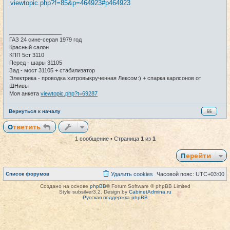
viewtopic.php?f=85&p=464923#p464923
б
щ
е
н
и
_________________
е
ГАЗ 24 сине-серая 1979 год
Красный салон
КПП 5ст 3110
Перед - шары 31105
Зад - мост 31105 + стабилизатор
Электрика - проводка хитровыкрученная Лексом:) + спарка карлсонов от
ШНивы
Моя анкета
viewtopic.php?t=69287
Вернуться к началу
Ответить
1 сообщение • Страница
1
из
1
Перейти
Список форумов
Удалить cookies
Часовой пояс:
UTC+03:00
Создано на основе
phpBB
® Forum Software © phpBB Limited
Style subsilver3.2. Design by
CabinetAdmina.ru
Русская поддержка phpBB