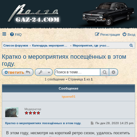
FAQ
Регистрация
Вход
П
Список форумов
Календарь мероприятий на текущий год
Мероприятия, где участвовал клуб (фото-архив)
о
и
Кратко о мероприятиях посещённых в этом
с
к
году.
Поиск
Расширен
Ответить
1 сообщение • Страница
1
из
1
Сообщение
iguana01
Н
Модератор
е
в
с
е
С
Кратко о мероприятиях посещённых в этом году.
Пн дек 28, 2020 14:25 pm
#1
т
о
и
о
В этом году, несмотря на короткий ретро сезон, удалось посетить
б