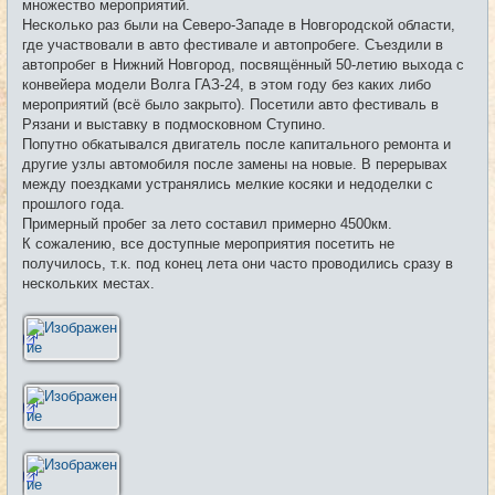
щ
множество мероприятий.
е
Несколько раз были на Северо-Западе в Новгородской области,
н
и
где участвовали в авто фестивале и автопробеге. Съездили в
е
автопробег в Нижний Новгород, посвящённый 50-летию выхода с
конвейера модели Волга ГАЗ-24, в этом году без каких либо
мероприятий (всё было закрыто). Посетили авто фестиваль в
Рязани и выставку в подмосковном Ступино.
Попутно обкатывался двигатель после капитального ремонта и
другие узлы автомобиля после замены на новые. В перерывах
между поездками устранялись мелкие косяки и недоделки с
прошлого года.
Примерный пробег за лето составил примерно 4500км.
К сожалению, все доступные мероприятия посетить не
получилось, т.к. под конец лета они часто проводились сразу в
нескольких местах.