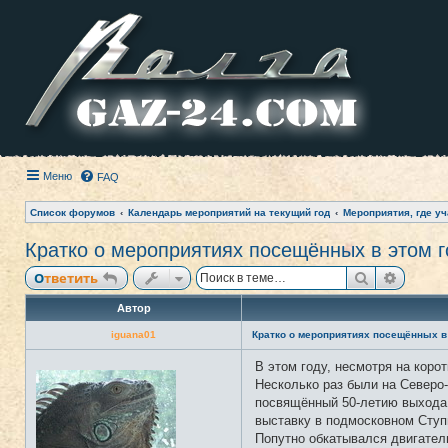
Меню
FAQ
Список форумов
Календарь мероприятий на текущий год
Мероприятия, где уч
Кратко о мероприятиях посещённых в этом г
Поиск
Расши
Ответить
Автор
iguana01
Кратко о мероприятиях посещённых в 
В этом году, несмотря на коро
Н
е
Несколько раз были на Северо-
в
посвящённый 50-летию выхода с
с
е
выставку в подмосковном Ступ
т
Попутно обкатывался двигател
и