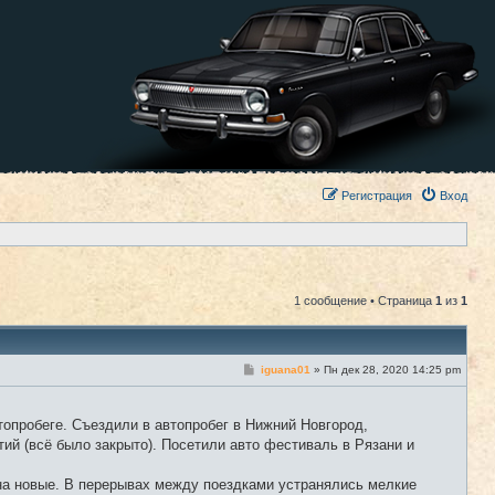
Регистрация
Вход
1 сообщение • Страница
1
из
1
С
iguana01
»
Пн дек 28, 2020 14:25 pm
#1
о
о
б
щ
топробеге. Съездили в автопробег в Нижний Новгород,
е
ий (всё было закрыто). Посетили авто фестиваль в Рязани и
н
и
е
на новые. В перерывах между поездками устранялись мелкие