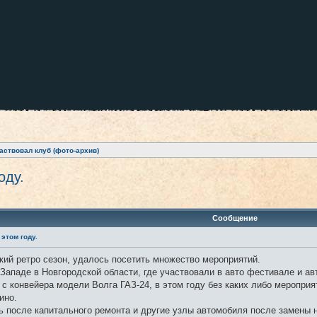
аствовал клуб (фото-архив)
оду.
ренный поиск
Сообщение
этом году.
ткий ретро сезон, удалось посетить множество мероприятий.
Западе в Новгородской области, где участвовали в авто фестивале и ав
 конвейера модели Волга ГАЗ-24, в этом году без каких либо мероприят
ино.
ь после капитального ремонта и другие узлы автомобиля после замены 