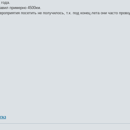
 года.
тавил примерно 4500км.
роприятия посетить не получилось, т.к. под конец лета они часто прово
 ГАЗ