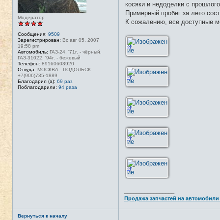
косяки и недоделки с прошлого
Примерный пробег за лето сос
Модератор
К сожалению, все доступные ме
Сообщения:
9509
Зарегистрирован:
Вс авг 05, 2007
19:58 pm
Автомобиль:
ГАЗ-24, '71г. - чёрный.
ГАЗ-31022, '94г. - бежевый
Телефон:
89160603920
Откуда:
МОСКВА - ПОДОЛЬСК
+7(906)735-1889
Благодарил (а):
69 раз
Поблагодарили:
94 раза
_________________
Продажа запчастей на автомобили
Вернуться к началу