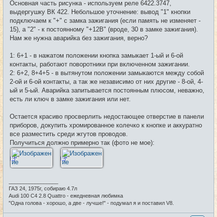
Основная часть рисунка - используем реле 6422.3747,
выдергушку ВК 422. Небольшое уточнение: вывод "1" кнопки
подключаем к "+" с замка зажигания (если память не изменяет -
15), а "2" - к постоянному "+12В" (вроде, 30 в замке зажигания).
Нам же нужна аварийка без зажигания, верно?
1: 6+1 - в нажатом положении кнопка замыкает 1-ый и 6-ой
контакты, работают поворотники при включенном зажигании.
2: 6+2, 8+4+5 - в вытянутом положении замыкаются между собой
2-ой и 6-ой контакты, а так же независимо от них другие - 8-ой, 4-
ый и 5-ый. Аварийка запитывается постоянным плюсом, неважно,
есть ли ключ в замке зажигания или нет.
Остается красиво просверлить недостающее отверстие в панели
приборов, докупить хромированное колечко к кнопке и аккуратно
все разместить среди жгутов проводов.
Получиться должно примерно так (фото не мое):
_________________
ГАЗ 24, 1975г, собираю 4.7л
Audi 100 C4 2.8 Quattro - ежедневная любимка
"Одна голова - хорошо, а две - лучше!" - подумал я и поставил V8.