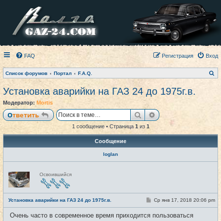
FAQ
Регистрация
Вход
П
Список форумов
Портал
F.A.Q.
о
и
Установка аварийки на ГАЗ 24 до 1975г.в.
с
к
Модератор:
Mortis
Поиск
Расширенный пои
Ответить
1 сообщение • Страница
1
из
1
Сообщение
loglan
Н
Освоившийся
е
в
с
е
С
Установка аварийки на ГАЗ 24 до 1975г.в.
Ср янв 17, 2018 20:06 pm
#1
т
о
и
о
Очень часто в современное время приходится пользоваться
б