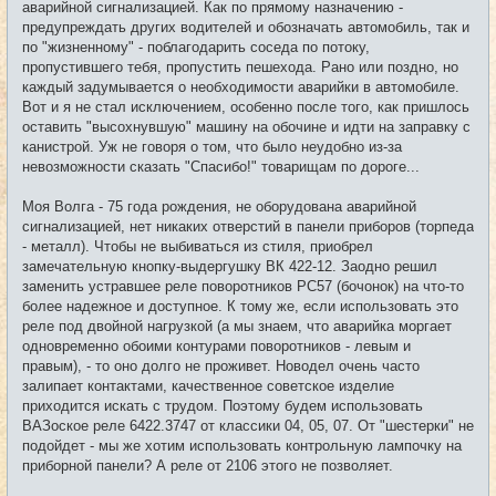
щ
аварийной сигнализацией. Как по прямому назначению -
е
предупреждать других водителей и обозначать автомобиль, так и
н
и
по "жизненному" - поблагодарить соседа по потоку,
е
пропустившего тебя, пропустить пешехода. Рано или поздно, но
каждый задумывается о необходимости аварийки в автомобиле.
Вот и я не стал исключением, особенно после того, как пришлось
оставить "высохнувшую" машину на обочине и идти на заправку с
канистрой. Уж не говоря о том, что было неудобно из-за
невозможности сказать "Спасибо!" товарищам по дороге...
Моя Волга - 75 года рождения, не оборудована аварийной
сигнализацией, нет никаких отверстий в панели приборов (торпеда
- металл). Чтобы не выбиваться из стиля, приобрел
замечательную кнопку-выдергушку ВК 422-12. Заодно решил
заменить устравшее реле поворотников РС57 (бочонок) на что-то
более надежное и доступное. К тому же, если использовать это
реле под двойной нагрузкой (а мы знаем, что аварийка моргает
одновременно обоими контурами поворотников - левым и
правым), - то оно долго не проживет. Новодел очень часто
залипает контактами, качественное советское изделие
приходится искать с трудом. Поэтому будем использовать
ВАЗоское реле 6422.3747 от классики 04, 05, 07. От "шестерки" не
подойдет - мы же хотим использовать контрольную лампочку на
приборной панели? А реле от 2106 этого не позволяет.