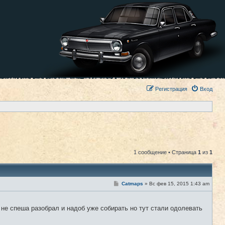
Регистрация
Вход
1 сообщение • Страница
1
из
1
С
Catmaps
»
Вс фев 15, 2015 1:43 am
#1
о
о
б
щ
не спеша разобрал и надоб уже собирать но тут стали одолевать
е
н