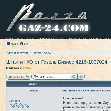
Меню
FAQ
Список форумов
Портал
F.A.Q.
Штанги Н/О от Газель Бизнес 4216-1007024
Модератор:
Mortis
Поиск
Расширенный п
Ответить
Автор
Catmaps
Штанги Н/О от Газель Бизнес 4216-10
Всем привет!
Н
Волговод
е
Небольшая предыстория. Случи
в
разные мысли по поводу улучш
с
е