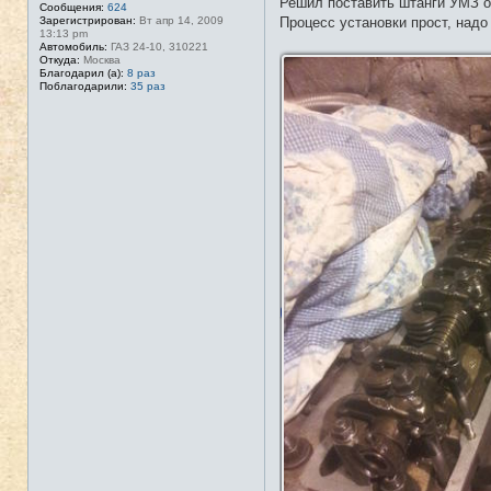
Решил поставить штанги УМЗ о
Сообщения:
624
т
Зарегистрирован:
Вт апр 14, 2009
Процесс установки прост, надо
и
13:13 pm
Автомобиль:
ГАЗ 24-10, 310221
Откуда:
Москва
Благодарил (а):
8 раз
Поблагодарили:
35 раз