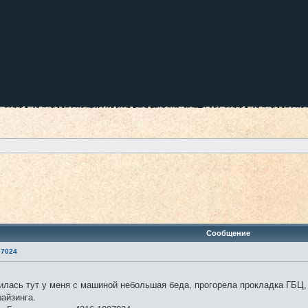
оиск
Сообщение
07024
лась тут у меня с машиной небольшая беда, прогорела прокладка ГБЦ, 
айзинга.