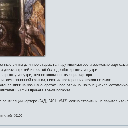
вочные винты длиннее старых на пару милиметров и возможно еще сами 
те движка третий и шестой болт долбят крышку изнутри.
 крышку изнутри, точнее канал вентиляции картера.
иг без клапанной крышки, никаких посторонних звуков не было.
погонял двиг на разных оборотах - все отлично, наконец исчез металличе
дителем 50 т.км пробега время покажет.
 вентиляции картера (24Д, 2401, УМЗ) можно ставить и не парится что 
ты, стабы 31105