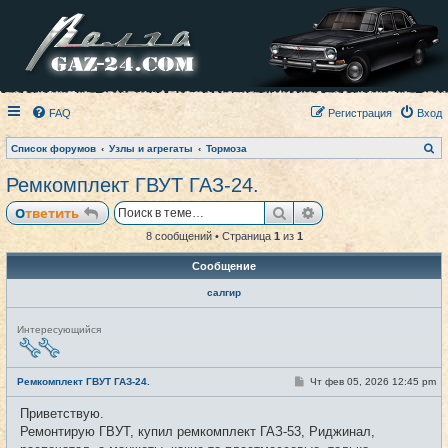
FAQ
Регистрация
Вход
П
Список форумов
Узлы и агрегаты
Тормоза
о
и
Ремкомплект ГВУТ ГАЗ-24.
с
к
Поиск
Расширенный пои
Ответить
8 сообщений • Страница
1
из
1
Сообщение
салгир
Н
Интересующийся
е
в
с
е
С
Ремкомплект ГВУТ ГАЗ-24.
Чт фев 05, 2026 12:45 pm
#1
т
о
и
о
Приветствую.
б
щ
Ремонтирую ГВУТ, купил ремкомплект ГАЗ-53, Риджинал,
е