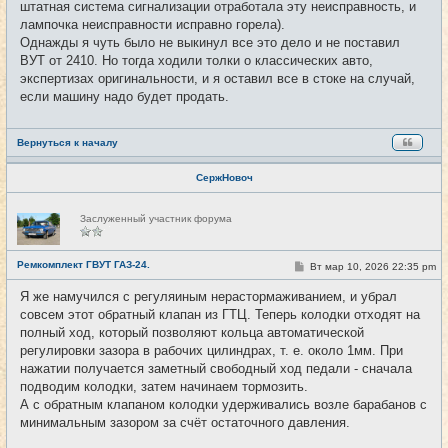
штатная система сигнализации отработала эту неисправность, и
лампочка неисправности исправно горела).
Однажды я чуть было не выкинул все это дело и не поставил
ВУТ от 2410. Но тогда ходили толки о классических авто,
экспертизах оригинальности, и я оставил все в стоке на случай,
если машину надо будет продать.
Вернуться к началу
СержНовоч
Н
Заслуженный участник форума
е
в
с
е
Ремкомплект ГВУТ ГАЗ-24.
С
Вт мар 10, 2026 22:35 pm
#6
т
о
и
о
Я же намучился с регуляиным нерастормаживанием, и убрал
б
совсем этот обратный клапан из ГТЦ. Теперь колодки отходят на
щ
е
полный ход, который позволяют кольца автоматической
н
регулировки зазора в рабочих цилиндрах, т. е. около 1мм. При
и
е
нажатии получается заметный свободный ход педали - сначала
подводим колодки, затем начинаем тормозить.
А с обратным клапаном колодки удерживались возле барабанов с
минимальным зазором за счёт остаточного давления.