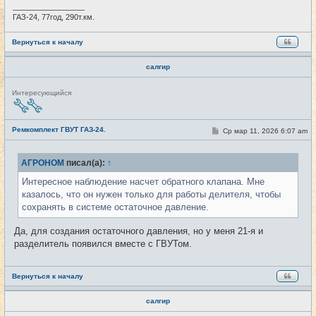
_________________
ГАЗ-24, 77год, 290т.км.
Вернуться к началу
салгир
Н
Интересующийся
е
в
с
е
Ремкомплект ГВУТ ГАЗ-24.
С
Ср мар 11, 2026 6:07 am
#7
т
о
и
о
б
АГРОНОМ
писал(а):
↑
щ
е
Интересное наблюдение насчет обратного клапана. Мне
н
и
казалось, что он нужен только для работы делителя, чтобы
е
сохранять в системе остаточное давление.
Да, для создания остаточного давления, но у меня 21-я и
разделитель появился вместе с ГВУТом.
Вернуться к началу
салгир