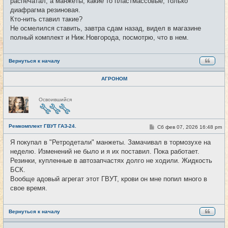
распечатал, а манжеты, какие то пластмассовые, только
н
и
диафрагма резиновая.
е
Кто-нить ставил такие?
Не осмелился ставить, завтра сдам назад, видел в магазине
полный комплект и Ниж.Новгорода, посмотрю, что в нем.
Вернуться к началу
АГРОНОМ
Н
Освоившийся
е
в
с
е
Ремкомплект ГВУТ ГАЗ-24.
т
С
Сб фев 07, 2026 16:48 pm
#2
и
о
о
Я покупал в "Ретродетали" манжеты. Замачивал в тормозухе на
б
неделю. Изменений не было и я их поставил. Пока работает.
щ
е
Резинки, купленные в автозапчастях долго не ходили. Жидкость
н
БСК.
и
е
Вообще адовый агрегат этот ГВУТ, крови он мне попил много в
свое время.
Вернуться к началу