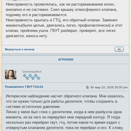
е
Неисправность проявлялась, как не растормаживание колес,
внезапно и не системно. Снял крышку атмосферного клапана,
подниму его и растормаживаются.
Неисправность крылась в ГТЦ, его обратный клапан. Заменил
манжеты(были целые, двигались легко, профилактически) и этот
клапан, проблема ушла. ГВУТ разбирал, проверял, все легко
двигается, износа нету.
Вернуться к началу
АГРОНОМ
Н
Освоившийся
е
в
с
е
Ремкомплект ГВУТ ГАЗ-24.
т
С
Вт мар 10, 2026 20:50 pm
#5
и
о
о
Интересное наблюдение насчет обратного клапана. Мне казалось,
б
что он нужен только для работы делителя, чтобы сохранять в
щ
е
системе остаточное давление.
н
Лично у меня был глюк с делителем, когда в нем разбухла одна
и
е
манжета, из-за чего он перерубил мне передний контур. Я тогда
несколько раз перебрал гвут, гтц, потом какое-то время ездил с
отвернутым клапаном делителя, пока не перебрал и его. К слову,