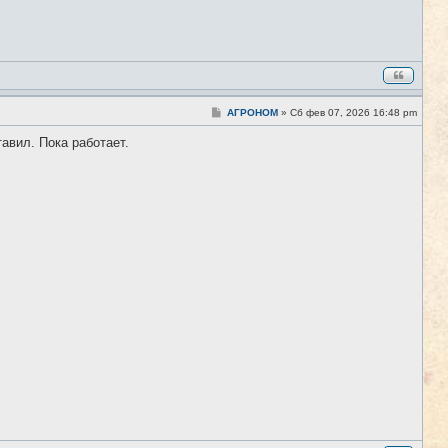
С
АГРОНОМ
»
Сб фев 07, 2026 16:48 pm
#2
о
о
авил. Пока работает.
б
щ
е
н
и
е