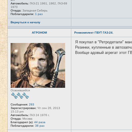
Автомобиль:
ГАЗ-21 1961, 1962, ГАЗ-69
1970
Откуда:
Западная Сибирь
Поблагодарили:
1 раз
Вернуться к началу
АГРОНОМ
Ремкомплект ГВУТ ГАЗ-24.
Я покупал в "Ретродетали" ман
Н
е
Резинки, купленные в автозапч
в
Вообще адовый агрегат этот ГВ
с
е
т
и
Освоившийся
Сообщения:
293
Зарегистрирован:
Чт сен 26, 2013
15:13 pm
Автомобиль:
ГАЗ 24 1976 г.
Откуда:
Москва
Благодарил (а):
44 раза
Поблагодарили:
38 раз