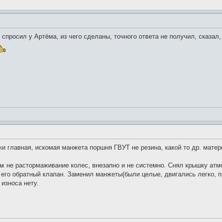
 спросил у Артёма, из чего сделаны, точного ответа не получил, сказал
и главная, искомая манжета поршня ГВУТ не резина, какой то др. матер
ак не растормаживание колес, внезапно и не системно. Снял крышку ат
его обратный клапан. Заменил манжеты(были целые, двигались легко, п
 износа нету.