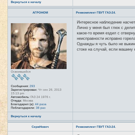
Вернуться к началу
АГРОНОМ
Ремкомплект ГВУТ ГАЗ-24.
Интересное наблюдение насчет 
Н
е
Лично у меня был глюк с делите
в
какое-то время ездил с отверн
с
е
неисправности исправно горела
т
Однажды я чуть было не выкину
и
стоке на случай, если машину 
Освоившийся
Сообщения:
293
Зарегистрирован:
Чт сен 26, 2013
15:13 pm
Автомобиль:
ГАЗ 24 1976 г.
Откуда:
Москва
Благодарил (а):
44 раза
Поблагодарили:
38 раз
Вернуться к началу
СержНовоч
Ремкомплект ГВУТ ГАЗ-24.