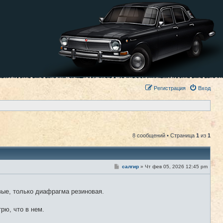
Регистрация
Вход
8 сообщений • Страница
1
из
1
С
салгир
»
Чт фев 05, 2026 12:45 pm
#1
о
о
б
щ
вые, только диафрагма резиновая.
е
н
и
рю, что в нем.
е