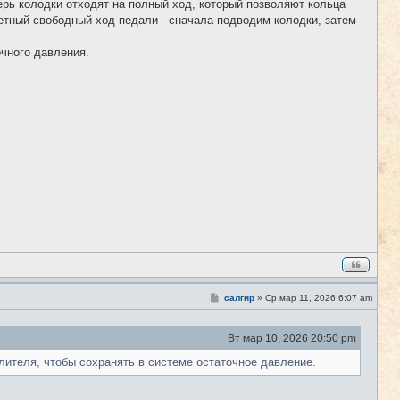
рь колодки отходят на полный ход, который позволяют кольца
б
метный свободный ход педали - сначала подводим колодки, затем
щ
е
н
чного давления.
и
е
С
салгир
»
Ср мар 11, 2026 6:07 am
#7
о
о
б
Вт мар 10, 2026 20:50 pm
щ
е
лителя, чтобы сохранять в системе остаточное давление.
н
и
е