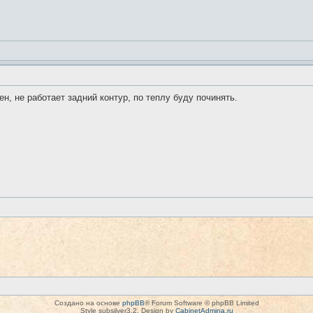
н, не работает задний контур, по теплу буду починять.
Создано на основе
phpBB
® Forum Software © phpBB Limited
Style subsilver3.2. Design by
CabinetAdmina.ru