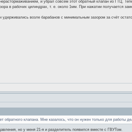
нерастормаживанием, и убрал совсем этот обратный клапан из ГТЦ. Тепе
зора в рабочих цилиндрах, т. е. около 1мм. При нажатии получается за
и удерживались возле барабанов с минимальным зазором за счёт остато
т обратного клапана. Мне казалось, что он нужен только для работы де
давления, но у меня 21-я и разделитель появился вместе с ГВУТом.