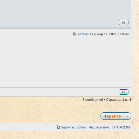
С
салгир
»
Ср мар 11, 2026 6:09 am
#8
о
о
б
щ
е
н
и
е
8 сообщений • Страница
1
из
1
Перейти
Удалить cookies
Часовой пояс:
UTC+03:00