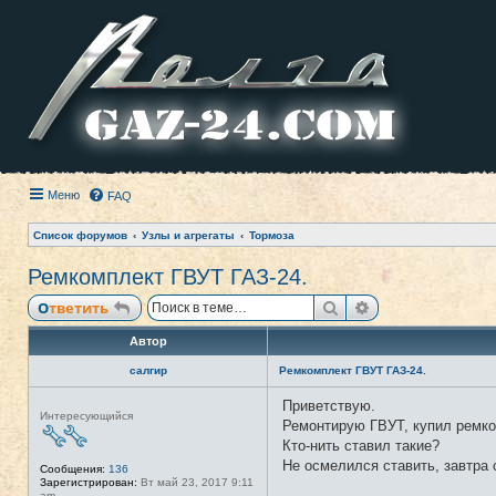
Меню
FAQ
Список форумов
Узлы и агрегаты
Тормоза
Ремкомплект ГВУТ ГАЗ-24.
Поиск
Расширенный п
Ответить
Автор
салгир
Ремкомплект ГВУТ ГАЗ-24.
Приветствую.
Н
Интересующийся
е
Ремонтирую ГВУТ, купил ремко
в
Кто-нить ставил такие?
с
е
Не осмелился ставить, завтра 
Сообщения:
136
т
Зарегистрирован:
Вт май 23, 2017 9:11
и
am