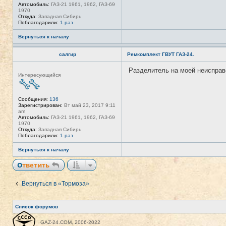
Автомобиль:
ГАЗ-21 1961, 1962, ГАЗ-69
1970
Откуда:
Западная Сибирь
Поблагодарили:
1 раз
Вернуться к началу
салгир
Ремкомплект ГВУТ ГАЗ-24.
Разделитель на моей неисправе
Н
Интересующийся
е
в
с
е
Сообщения:
136
т
Зарегистрирован:
Вт май 23, 2017 9:11
и
am
Автомобиль:
ГАЗ-21 1961, 1962, ГАЗ-69
1970
Откуда:
Западная Сибирь
Поблагодарили:
1 раз
Вернуться к началу
Ответить
Вернуться в «Тормоза»
Список форумов
GAZ-24.COM, 2006-2022