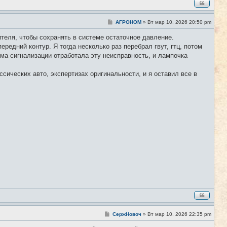
С
АГРОНОМ
»
Вт мар 10, 2026 20:50 pm
#5
о
о
теля, чтобы сохранять в системе остаточное давление.
б
ередний контур. Я тогда несколько раз перебрал гвут, гтц, потом
щ
е
ема сигнализации отработала эту неисправность, и лампочка
н
и
е
ссических авто, экспертизах оригинальности, и я оставил все в
С
СержНовоч
»
Вт мар 10, 2026 22:35 pm
#6
о
о