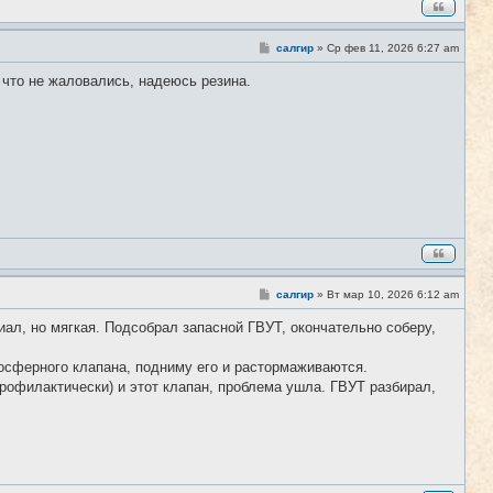
С
салгир
»
Ср фев 11, 2026 6:27 am
#3
о
о
, что не жаловались, надеюсь резина.
б
щ
е
н
и
е
С
салгир
»
Вт мар 10, 2026 6:12 am
#4
о
о
иал, но мягкая. Подсобрал запасной ГВУТ, окончательно соберу,
б
щ
е
мосферного клапана, подниму его и растормаживаются.
н
рофилактически) и этот клапан, проблема ушла. ГВУТ разбирал,
и
е