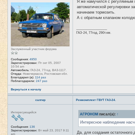
Я же намучился с регуляиным 
Н
е
автоматической регулировки за
в
начинаем тормозить.
с
е
А с обратным клапаном колодк
т
и
_________________
ГАЗ-24, 77год, 290т.км.
Заслуженный участник форума
Сообщения:
4950
Зарегистрирован:
Пт окт 05, 2007
10:54 am
Автомобиль:
ГАЗ-24, 77год. ВАЗ-1117.
Откуда:
Новочеркасск, Ростовская обл.
Благодарил (а):
114 раз
Поблагодарили:
247 раз
Вернуться к началу
салгир
Ремкомплект ГВУТ ГАЗ-24.
Н
Интересующийся
АГРОНОМ
писал(а):
↑
е
в
с
Интересное наблюдение насче
е
Сообщения:
136
т
Зарегистрирован:
Вт май 23, 2017 9:11
Да, для создания остаточного 
и
am