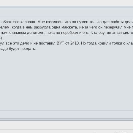
обратного клапана. Мне казалось, что он нужен только для работы дели
лем, когда в нем разбухла одна манжета, из-за чего он перерубил мне п
утым клапаном делителя, пока не перебрал и его. К слову, штатная сист
).
л все это дело и не поставил ВУТ от 2410. Но тогда ходили толки о кла
надо будет продать.