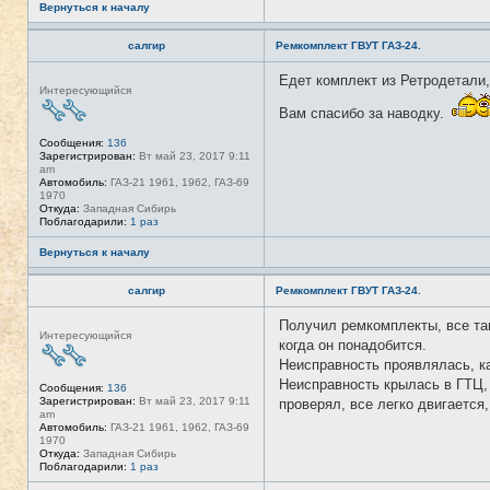
Вернуться к началу
салгир
Ремкомплект ГВУТ ГАЗ-24.
Едет комплект из Ретродетали,
Н
Интересующийся
е
в
Вам спасибо за наводку.
с
е
Сообщения:
136
т
Зарегистрирован:
Вт май 23, 2017 9:11
и
am
Автомобиль:
ГАЗ-21 1961, 1962, ГАЗ-69
1970
Откуда:
Западная Сибирь
Поблагодарили:
1 раз
Вернуться к началу
салгир
Ремкомплект ГВУТ ГАЗ-24.
Получил ремкомплекты, все так
Н
Интересующийся
е
когда он понадобится.
в
Неисправность проявлялась, к
с
е
Неисправность крылась в ГТЦ, 
Сообщения:
136
т
Зарегистрирован:
Вт май 23, 2017 9:11
проверял, все легко двигается,
и
am
Автомобиль:
ГАЗ-21 1961, 1962, ГАЗ-69
1970
Откуда:
Западная Сибирь
Поблагодарили:
1 раз