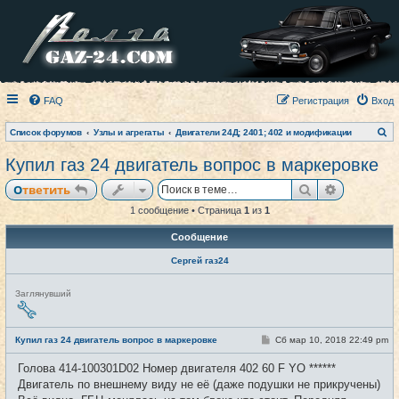
FAQ
Регистрация
Вход
П
Список форумов
Узлы и агрегаты
Двигатели 24Д; 2401; 402 и модификации
о
и
Купил газ 24 двигатель вопрос в маркеровке
с
к
Поиск
Расширен
Ответить
1 сообщение • Страница
1
из
1
Сообщение
Сергей газ24
Н
Заглянувший
е
в
с
е
С
Купил газ 24 двигатель вопрос в маркеровке
Сб мар 10, 2018 22:49 pm
#1
т
о
и
о
Голова 414-100301D02 Номер двигателя 402 60 F YO ******
б
щ
Двигатель по внешнему виду не её (даже подушки не прикручены)
е