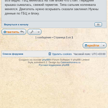
Всё видно. ГБЦ менялась на том блоке что стоит. Передняя
н
и
крышка сымалась, свежий герметик. Типа сальник коленвала
е
менялся. Двигатель нужно вскрывать сказали заклинил.Нужны
денные по ГБЦ и блоку.
Вернуться к началу
Ответить
1 сообщение • Страница
1
из
1
Перейти
Список форумов
Удалить cookies
Часовой пояс:
UTC+03:00
Создано на основе
phpBB
® Forum Software © phpBB Limited
Style subsilver3.2. Design by
CabinetAdmina.ru
Русская поддержка phpBB