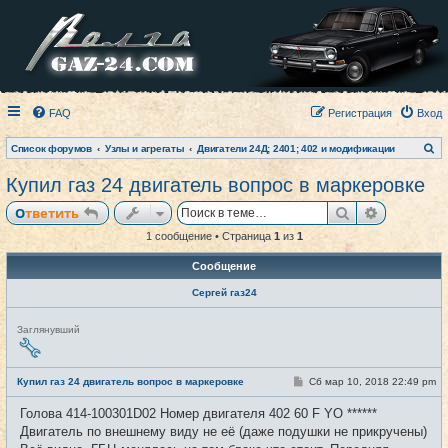
FAQ
Регистрация
Вход
П
Список форумов
Узлы и агрегаты
Двигатели 24Д; 2401; 402 и модификации
о
и
Купил газ 24 двигатель вопрос в маркеровке
с
к
Поиск
Расширен
Ответить
1 сообщение • Страница
1
из
1
Сообщение
Сергей газ24
Н
Заглянувший
е
в
с
е
С
Купил газ 24 двигатель вопрос в маркеровке
Сб мар 10, 2018 22:49 pm
#1
т
о
и
о
Голова 414-100301D02 Номер двигателя 402 60 F YO ******
б
щ
Двигатель по внешнему виду не её (даже подушки не прикручены)
е