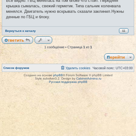
Всё видно. ГБЦ менялась на том блоке что стоит. Передняя
н
и
крышка сымалась, свежий герметик. Типа сальник коленвала
е
менялся. Двигатель нужно вскрывать сказали заклинил.Нужны
денные по ГБЦ и блоку.
Вернуться к началу
Ответить
1 сообщение • Страница
1
из
1
Перейти
Список форумов
Удалить cookies
Часовой пояс:
UTC+03:00
Создано на основе
phpBB
® Forum Software © phpBB Limited
Style subsilver3.2. Design by
CabinetAdmina.ru
Русская поддержка phpBB