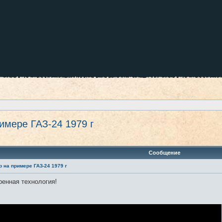
имере ГАЗ-24 1979 г
оиск
Сообщение
 на примере ГАЗ-24 1979 г
ренная технология!