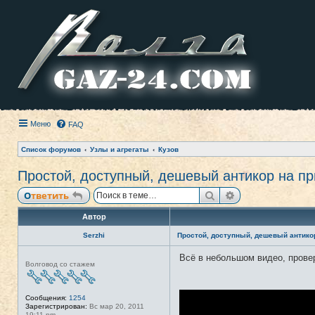
Меню
FAQ
Список форумов
Узлы и агрегаты
Кузов
Простой, доступный, дешевый антикор на пр
Поиск
Расширенный п
Ответить
Автор
Serzhi
Простой, доступный, дешевый антикор
Всё в небольшом видео, прове
Н
Волговод со стажем
е
в
с
е
Сообщения:
1254
т
Зарегистрирован:
Вс мар 20, 2011
и
19:11 pm