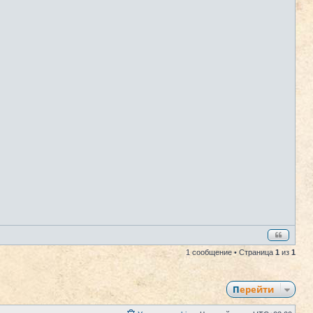
1 сообщение • Страница
1
из
1
Перейти