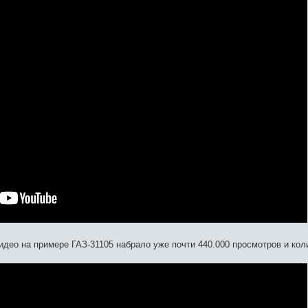
део на примере ГАЗ-31105 набрало уже почти 440.000 просмотров и кол