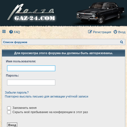
FAQ
Регистрация
Вход
П
Список форумов
о
и
с
Для просмотра этого форума вы должны быть авторизованы.
к
Имя пользователя:
Пароль:
Забыли пароль?
Повторно выслать письмо для активации учётной записи
Запомнить меня
Скрыть моё пребывание на конференции в этот раз