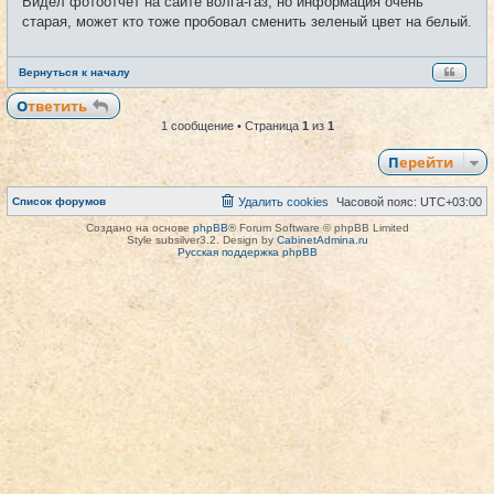
Видел фотоотчет на сайте волга-газ, но информация очень
н
и
старая, может кто тоже пробовал сменить зеленый цвет на белый.
е
Вернуться к началу
Ответить
1 сообщение • Страница
1
из
1
Перейти
Список форумов
Удалить cookies
Часовой пояс:
UTC+03:00
Создано на основе
phpBB
® Forum Software © phpBB Limited
Style subsilver3.2. Design by
CabinetAdmina.ru
Русская поддержка phpBB