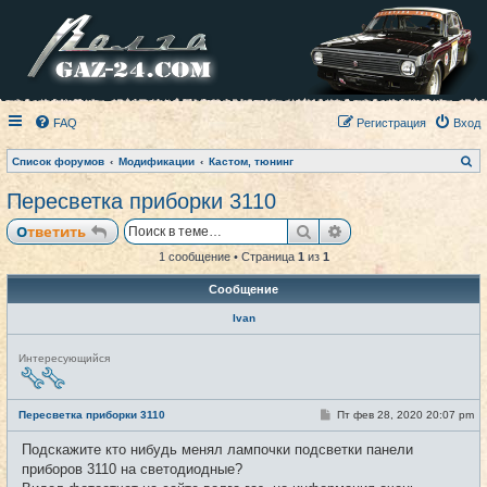
FAQ
Регистрация
Вход
П
Список форумов
Модификации
Кастом, тюнинг
о
и
Пересветка приборки 3110
с
к
Поиск
Расширенный пои
Ответить
1 сообщение • Страница
1
из
1
Сообщение
Ivan
Н
Интересующийся
е
в
с
е
С
Пересветка приборки 3110
Пт фев 28, 2020 20:07 pm
#1
т
о
и
о
Подскажите кто нибудь менял лампочки подсветки панели
б
щ
приборов 3110 на светодиодные?
е