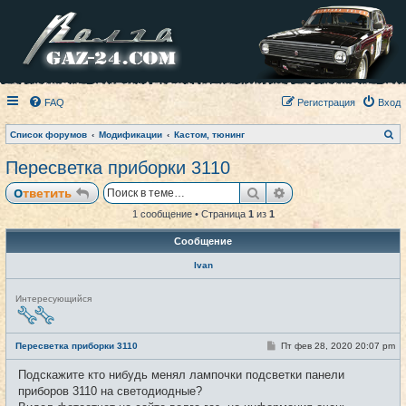
FAQ
Регистрация
Вход
П
Список форумов
Модификации
Кастом, тюнинг
о
и
Пересветка приборки 3110
с
к
Поиск
Расширенный пои
Ответить
1 сообщение • Страница
1
из
1
Сообщение
Ivan
Н
Интересующийся
е
в
с
е
С
Пересветка приборки 3110
Пт фев 28, 2020 20:07 pm
#1
т
о
и
о
Подскажите кто нибудь менял лампочки подсветки панели
б
щ
приборов 3110 на светодиодные?
е