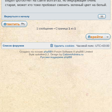
Видел фотоотчет на сайте волга-газ, но информация очень
н
и
старая, может кто тоже пробовал сменить зеленый цвет на белый.
е
Вернуться к началу
Ответить
1 сообщение • Страница
1
из
1
Перейти
Список форумов
Удалить cookies
Часовой пояс:
UTC+03:00
Создано на основе
phpBB
® Forum Software © phpBB Limited
Style subsilver3.2. Design by
CabinetAdmina.ru
Русская поддержка phpBB