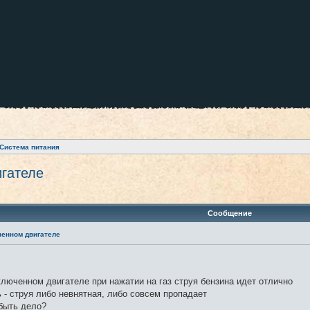
Система питания
игателе
ренный поиск
Сообщение
ченном двигателе
люченном двигателе при нажатии на газ струя бензина идет отлично
 - струя либо невнятная, либо совсем пропадает
 быть дело?