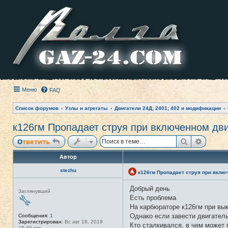
Меню
FAQ
Список форумов
Узлы и агрегаты
Двигатели 24Д; 2401; 402 и модификации
к126гм Пропадает струя при включенном дв
Поиск
Расши
Ответить
Автор
stezhu
к126гм Пропадает струя при вклю
Добрый день
Н
Заглянувший
е
Есть проблема
в
На карбюраторе к126гм при вык
с
е
Однако если завести двигатель
Сообщения:
1
т
Зарегистрирован:
Вс авг 18, 2019
Кто сталкивался, в чем может
и
15:40 pm