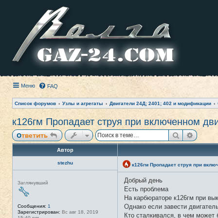
Меню
FAQ
Список форумов
Узлы и агрегаты
Двигатели 24Д; 2401; 402 и модификации
к126гм Пропадает струя при включенном дв
Поиск
Расши
Ответить
Автор
stezhu
к126гм Пропадает струя при вклю
Добрый день
Н
Заглянувший
е
Есть проблема
в
На карбюраторе к126гм при вык
с
е
Однако если завести двигатель
Сообщения:
1
т
Зарегистрирован:
Вс авг 18, 2019
Кто сталкивался, в чем может
и
15:40 pm