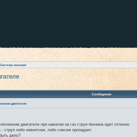
Система питания
игателе
ренный поиск
Сообщение
ченном двигателе
люченном двигателе при нажатии на газ струя бензина идет отлично
 - струя либо невнятная, либо совсем пропадает
 быть дело?