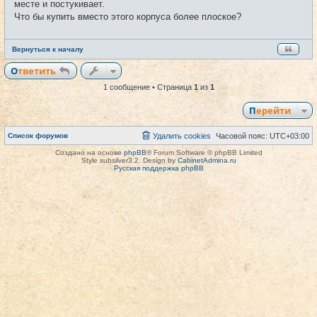
месте и постукивает.
н
и
Что бы купить вместо этого корпуса более плоское?
е
Вернуться к началу
Ответить
1 сообщение • Страница
1
из
1
Перейти
Список форумов
Удалить cookies
Часовой пояс:
UTC+03:00
Создано на основе
phpBB
® Forum Software © phpBB Limited
Style subsilver3.2. Design by
CabinetAdmina.ru
Русская поддержка phpBB