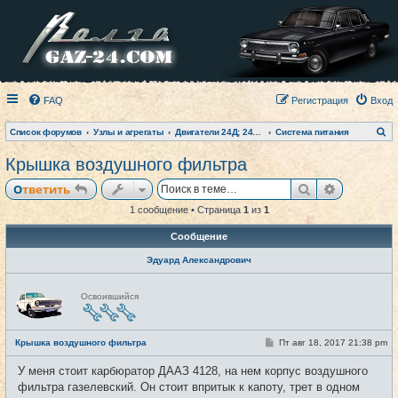
FAQ
Регистрация
Вход
П
Список форумов
Узлы и агрегаты
Двигатели 24Д; 2401; 402 и модификации
Система питания
о
и
Крышка воздушного фильтра
с
к
Поиск
Расширен
Ответить
1 сообщение • Страница
1
из
1
Сообщение
Эдуард Александрович
Н
Освоившийся
е
в
с
е
С
Крышка воздушного фильтра
Пт авг 18, 2017 21:38 pm
#1
т
о
и
о
У меня стоит карбюратор ДААЗ 4128, на нем корпус воздушного
б
щ
фильтра газелевский. Он стоит впритык к капоту, трет в одном
е