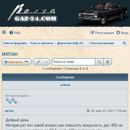
FAQ
Регистрация
Вход
П
Список форумов
Узлы и агрегаты
Двигатели 24Д; 2401; 402 и модификации
Система питания
о
и
метан
с
к
Поиск
Расширен
Ответить
1 сообщение • Страница
1
из
1
Сообщение
ynikod
Н
Интересующийся
е
в
с
е
С
метан
Вт июн 13, 2017 7:25 am
#1
т
о
и
о
Добрый день.
б
щ
Интересует вот какой вопрос,как повысить мощьность двс 402 на
е