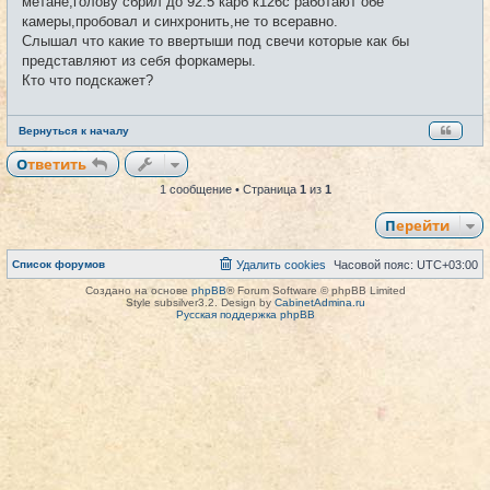
метане,голову сбрил до 92.5 карб к126с работают обе
н
и
камеры,пробовал и синхронить,не то всеравно.
е
Слышал что какие то ввертыши под свечи которые как бы
представляют из себя форкамеры.
Кто что подскажет?
Вернуться к началу
Ответить
1 сообщение • Страница
1
из
1
Перейти
Список форумов
Удалить cookies
Часовой пояс:
UTC+03:00
Создано на основе
phpBB
® Forum Software © phpBB Limited
Style subsilver3.2. Design by
CabinetAdmina.ru
Русская поддержка phpBB