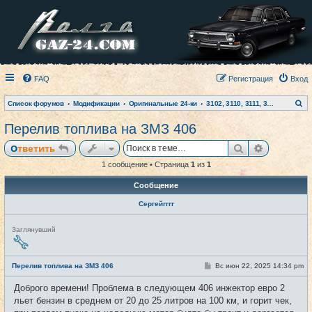
FAQ
Регистрация
Вход
П
Список форумов
Модификации
Оригинальные 24-ки
3102, 3110, 3111, 31105, Siber
о
и
Перелив топлива на ЗМЗ 406
с
к
Поиск
Расширен
Ответить
1 сообщение • Страница
1
из
1
Сообщение
Сергейrrrr
Н
Заглянувший
е
в
с
е
С
Перелив топлива на ЗМЗ 406
Вс июн 22, 2025 14:34 pm
#1
т
о
и
о
Доброго времени! Проблема в следующем 406 инжектор евро 2
б
щ
льет бензин в среднем от 20 до 25 литров на 100 км, и горит чек,
е