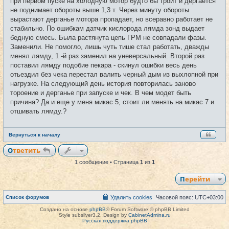
при первом пуске на холодную мотор будто бы троит и дергается
н
и
не поднимает обороты выше 1,3 т. Через минуту обороты
е
вырастают дерганье мотора пропадает, но всеравно работает не
стабильно. По ошибкам датчик кислорода лямда зонд выдает
бедную смесь. Была растянута цепь ГРМ не совпадали фазы.
Заменили. Не помогло, лишь чуть тише стал работать, дважды
менял лямду, 1 -й раз заменил на уневерсальный. Второй раз
поставил лямду подобие пекара - скинул ошибки весь день
отьездил без чека перестал валить черный дым из выхлопной при
нагрузке. На следующий день история повторилась заново
тороение и дерганье при запуске и чек. В чем модет быть
причина? Да и еще у меня микас 5, стоит ли менять на микас 7 и
отшивать лямду.?
Вернуться к началу
Ответить
1 сообщение • Страница
1
из
1
Перейти
Список форумов
Удалить cookies
Часовой пояс:
UTC+03:00
Создано на основе
phpBB
® Forum Software © phpBB Limited
Style subsilver3.2. Design by
CabinetAdmina.ru
Русская поддержка phpBB