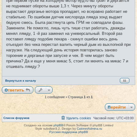
при первом пуске на холодную мотор будто бы троит и дергается
н
и
не поднимает обороты выше 1,3 т. Через минуту обороты
е
вырастают дерганье мотора пропадает, но всеравно работает не
стабильно. По ошибкам датчик кислорода лямда зонд выдает
бедную смесь. Была растянута цепь ГРМ не совпадали фазы.
Заменили. Не помогло, лишь чуть тише стал работать, дважды
менял лямду, 1 -й раз заменил на уневерсальный. Второй раз
поставил лямду подобие пекара - скинул ошибки весь день
отьездил без чека перестал валить черный дым из выхлопной при
нагрузке. На следующий день история повторилась заново
тороение и дерганье при запуске и чек. В чем модет быть
причина? Да и еще у меня микас 5, стоит ли менять на микас 7 и
отшивать лямду.?
Вернуться к началу
Ответить
1 сообщение • Страница
1
из
1
Перейти
Список форумов
Удалить cookies
Часовой пояс:
UTC+03:00
Создано на основе
phpBB
® Forum Software © phpBB Limited
Style subsilver3.2. Design by
CabinetAdmina.ru
Русская поддержка phpBB