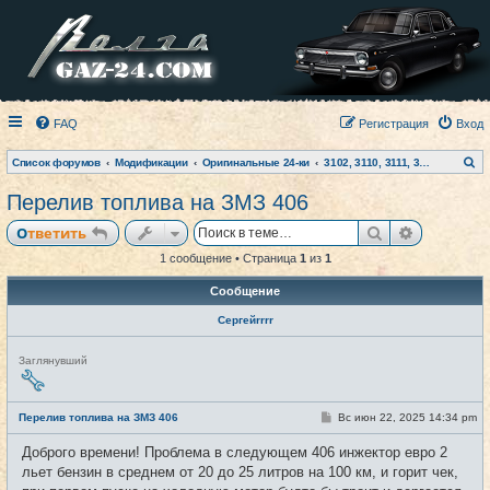
FAQ
Регистрация
Вход
П
Список форумов
Модификации
Оригинальные 24-ки
3102, 3110, 3111, 31105, Siber
о
и
Перелив топлива на ЗМЗ 406
с
к
Поиск
Расширен
Ответить
1 сообщение • Страница
1
из
1
Сообщение
Сергейrrrr
Н
Заглянувший
е
в
с
е
С
Перелив топлива на ЗМЗ 406
Вс июн 22, 2025 14:34 pm
#1
т
о
и
о
Доброго времени! Проблема в следующем 406 инжектор евро 2
б
щ
льет бензин в среднем от 20 до 25 литров на 100 км, и горит чек,
е