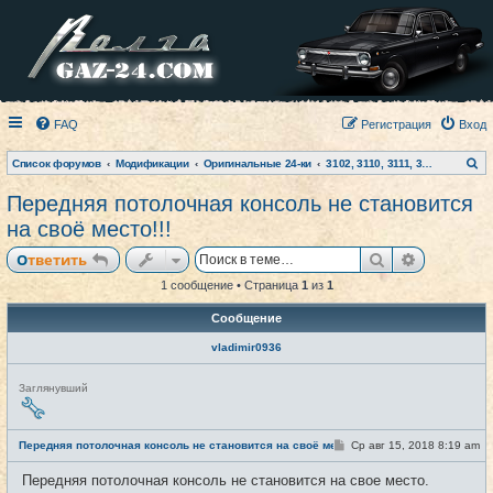
FAQ
Регистрация
Вход
П
Список форумов
Модификации
Оригинальные 24-ки
3102, 3110, 3111, 31105, Siber
о
и
Передняя потолочная консоль не становится
с
к
на своё место!!!
Поиск
Расширен
Ответить
1 сообщение • Страница
1
из
1
Сообщение
vladimir0936
Н
Заглянувший
е
в
с
е
С
Передняя потолочная консоль не становится на своё место!!!
Ср авг 15, 2018 8:19 am
#1
т
о
и
о
Передняя потолочная консоль не становится на свое место.
б