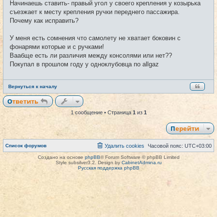
щ
Начинаешь ставить- правый угол у своего крепления у козырька
е
съезжает к месту крепления ручки переднего пассажира.
н
и
Почему как исправить?
е
У меня есть сомнения что самолету не хватает боковин с
фонарями которые и с ручками!
Ваабще есть ли различия между консолями или нет??
Покупал в прошлом году у одноклубовца по allgaz
Вернуться к началу
Ответить
1 сообщение • Страница
1
из
1
Перейти
Список форумов
Удалить cookies
Часовой пояс:
UTC+03:00
Создано на основе
phpBB
® Forum Software © phpBB Limited
Style subsilver3.2. Design by
CabinetAdmina.ru
Русская поддержка phpBB