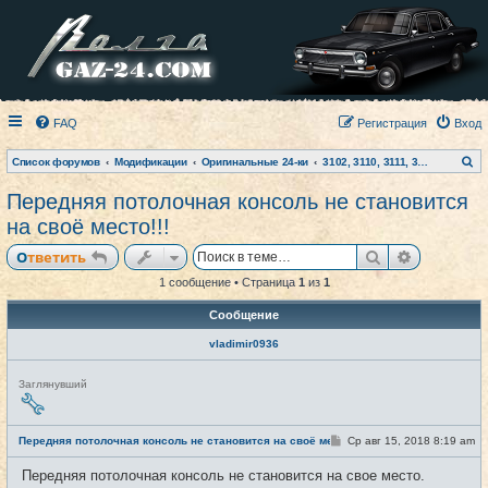
FAQ
Регистрация
Вход
П
Список форумов
Модификации
Оригинальные 24-ки
3102, 3110, 3111, 31105, Siber
о
и
Передняя потолочная консоль не становится
с
к
на своё место!!!
Поиск
Расширен
Ответить
1 сообщение • Страница
1
из
1
Сообщение
vladimir0936
Н
Заглянувший
е
в
с
е
С
Передняя потолочная консоль не становится на своё место!!!
Ср авг 15, 2018 8:19 am
#1
т
о
и
о
Передняя потолочная консоль не становится на свое место.
б