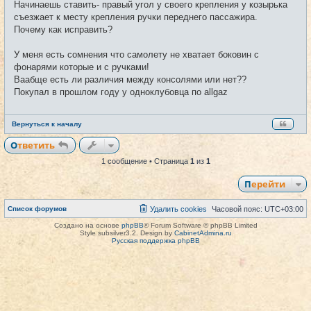
щ
Начинаешь ставить- правый угол у своего крепления у козырька
е
съезжает к месту крепления ручки переднего пассажира.
н
и
Почему как исправить?
е
У меня есть сомнения что самолету не хватает боковин с
фонарями которые и с ручками!
Ваабще есть ли различия между консолями или нет??
Покупал в прошлом году у одноклубовца по allgaz
Вернуться к началу
Ответить
1 сообщение • Страница
1
из
1
Перейти
Список форумов
Удалить cookies
Часовой пояс:
UTC+03:00
Создано на основе
phpBB
® Forum Software © phpBB Limited
Style subsilver3.2. Design by
CabinetAdmina.ru
Русская поддержка phpBB