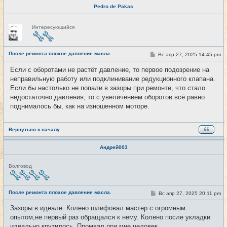
Pedro de Pakas
Н
Интересующийся
е
в
с
е
После ремонта плохое давление масла.
т
С
Вс апр 27, 2025 14:45 pm
#2
и
о
о
Если с оборотами не растёт давление, то первое подозрение на
б
неправильную работу или подклинивание редукционного клапана.
щ
е
Если бы настолько не попали в зазоры при ремонте, что стало
н
недостаточно давления, то с увеличением оборотов всё равно
и
е
поднималось бы, как на изношенном моторе.
Вернуться к началу
Андрей003
Н
Волговод
е
в
с
е
После ремонта плохое давление масла.
С
Вс апр 27, 2025 20:11 pm
#3
т
о
и
о
Зазоры в идеале. Колено шлифовал мастер с огромным
б
опытом,не первый раз обращался к нему. Колено после укладки
щ
е
идеально крутилось. Промвал при мне человек