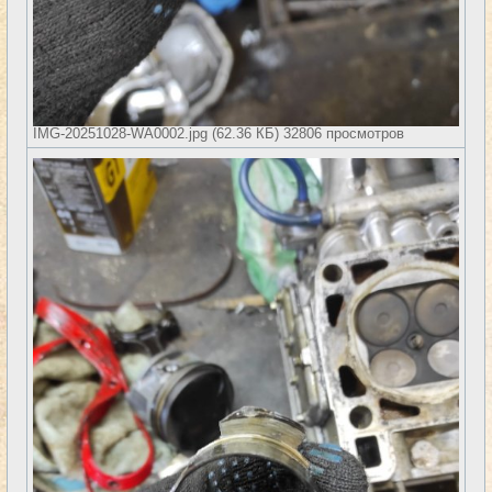
IMG-20251028-WA0002.jpg (62.36 КБ) 32806 просмотров