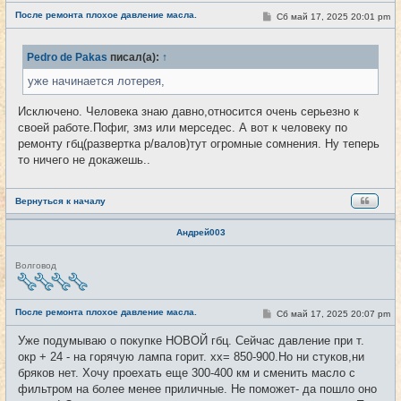
е
После ремонта плохое давление масла.
С
Сб май 17, 2025 20:01 pm
#16
т
о
и
о
б
Pedro de Pakas
писал(а):
↑
щ
е
уже начинается лотерея,
н
и
е
Исключено. Человека знаю давно,относится очень серьезно к
своей работе.Пофиг, змз или мерседес. А вот к человеку по
ремонту гбц(развертка р/валов)тут огромные сомнения. Ну теперь
то ничего не докажешь..
Вернуться к началу
Андрей003
Н
Волговод
е
в
с
е
После ремонта плохое давление масла.
С
Сб май 17, 2025 20:07 pm
#17
т
о
и
о
Уже подумываю о покупке НОВОЙ гбц. Сейчас давление при т.
б
окр + 24 - на горячую лампа горит. хх= 850-900.Но ни стуков,ни
щ
е
бряков нет. Хочу проехать еще 300-400 км и сменить масло с
н
фильтром на более менее приличные. Не поможет- да пошло оно
и
е