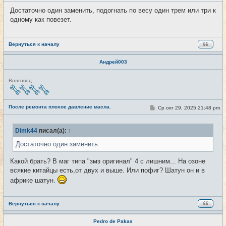
о
и
о
Достаточно один заменить, подогнать по весу один трем или три к
б
одному как повезет.
щ
е
н
и
е
Вернуться к началу
Андрей003
Н
Волговод
е
в
с
е
После ремонта плохое давление масла.
С
Ср окт 29, 2025 21:48 pm
#23
т
о
и
о
б
Dimk44
писал(а):
↑
щ
е
Достаточно один заменить
н
и
е
Какой брать? В маг типа "змз оригинал" 4 с лишним... На озоне
всякие китайцы есть,от двух и выше. Или пофиг? Шатун он и в
африке шатун.
Вернуться к началу
Pedro de Pakas