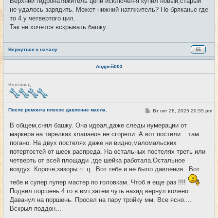
Верхний гидронатяжитель цепи исключен-я купил новый,старый
не удалось зарядить. Может нижний натяжитель? Но бряканье где
то 4 у четвертого цил.
Так не хочется вскрывать башку.....
Вернуться к началу
Андрей003
Н
Волговод
е
в
с
е
После ремонта плохое давление масла.
С
Вт окт 28, 2025 20:55 pm
#20
т
о
и
о
В общем,снял башку. Она идеал,даже следы нумерации от
б
маркера на тарелках клапанов не сгорели .А вот постели....там
щ
е
погано. На двух постелях даже ни видно,маломальских
н
потертостей от шеек распреда. На остальных постелях треть или
и
е
четверть от всей площади ,где шейка работала.Остальное
воздух. Короче,зазоры п..ц.. Вот тебе и не было давления...Вот
тебе и супер пупер мастер по головкам. Чтоб я еще раз !!!!
Подвел поршень 4 го в вмт,затем чуть назад вернул колено.
Даванул на поршень. Просел на пару тройку мм. Все ясно....
Вскрыл поддон...