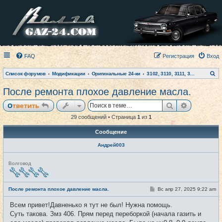
FAQ
Регистрация
Вход
П
Список форумов
Модификации
Оригинальные 24-ки
3102, 3110, 3111, 31105, Siber
о
и
После ремонта плохое давление масла.
с
к
Поиск
Расширен
Ответить
29 сообщений • Страница
1
из
1
Сообщение
Андрей003
Н
Волговод
е
в
с
е
С
После ремонта плохое давление масла.
Вс апр 27, 2025 9:22 am
#1
т
о
и
о
Всем привет!Давненько я тут не был! Нужна помощь.
б
щ
Суть такова. Змз 406. Прям перед переборкой (начала газить и
е