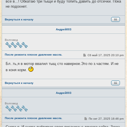
все в...! Обкатаю три тыщи и буду топить,давить до отсечки. Пока
не подохнет.
Вернуться к началу
Андрей003
Н
Волговод
е
в
с
е
После ремонта плохое давление масла.
С
Сб май 17, 2025 20:10 pm
#18
т
о
и
о
Бл..ть,я в мотор ввалил тыщ сто наверное.Это по з.частям. И не
б
щ
в коня корм.
е
н
и
е
Вернуться к началу
Андрей003
Н
Волговод
е
в
с
е
После ремонта плохое давление масла.
С
Пн окт 27, 2025 16:46 pm
#19
т
о
и
о
Снова я. И снова дублирую свою писанину с другого сайта. Здесь