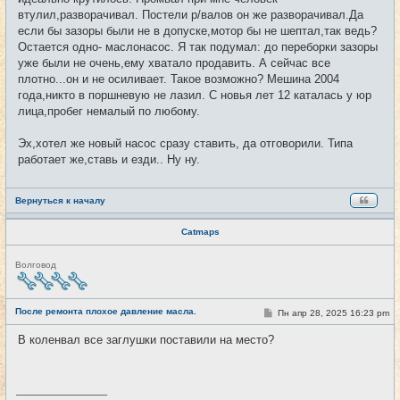
н
втулил,разворачивал. Постели р/валов он же разворачивал.Да
и
е
если бы зазоры были не в допуске,мотор бы не шептал,так ведь?
Остается одно- маслонасос. Я так подумал: до переборки зазоры
уже были не очень,ему хватало продавить. А сейчас все
плотно...он и не осиливает. Такое возможно? Мешина 2004
года,никто в поршневую не лазил. С новья лет 12 каталась у юр
лица,пробег немалый по любому.
Эх,хотел же новый насос сразу ставить, да отговорили. Типа
работает же,ставь и езди.. Ну ну.
Вернуться к началу
Catmaps
Н
Волговод
е
в
с
е
После ремонта плохое давление масла.
С
Пн апр 28, 2025 16:23 pm
#4
т
о
и
о
В коленвал все заглушки поставили на место?
б
щ
е
н
и
_________________
е