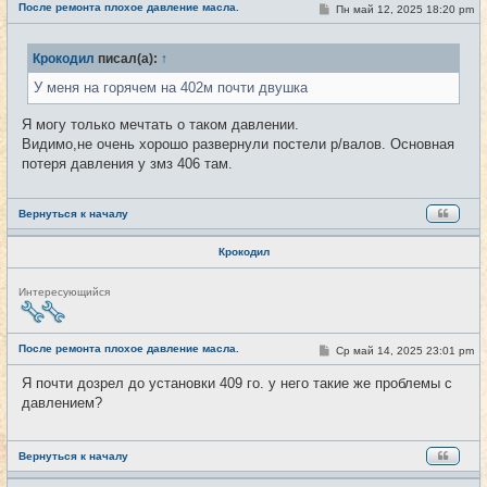
После ремонта плохое давление масла.
С
Пн май 12, 2025 18:20 pm
#11
т
о
и
о
б
Крокодил
писал(а):
↑
щ
е
У меня на горячем на 402м почти двушка
н
и
е
Я могу только мечтать о таком давлении.
Видимо,не очень хорошо развернули постели р/валов. Основная
потеря давления у змз 406 там.
Вернуться к началу
Крокодил
Н
Интересующийся
е
в
с
е
После ремонта плохое давление масла.
С
Ср май 14, 2025 23:01 pm
#12
т
о
и
о
Я почти дозрел до установки 409 го. у него такие же проблемы с
б
давлением?
щ
е
н
и
е
Вернуться к началу