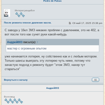
Pedro de Pakas
Н
Интересующийся
е
в
с
е
После ремонта плохое давление масла.
т
С
Сб май 17, 2025 15:38 pm
#15
и
о
о
С завода у 16кл ЗМЗ никаких проблем с давлением, это не 402, а
б
вот после того как сунет руки какой-нибудь
щ
е
н
Андрей003
писал(а):
↑
и
е
мастер с огромным опытом
уже начинается лотерея, ну собственно как и с любым мотором.
Только шансы выиграть эту лотерею чуть ниже, потому что
зачастую подход к ремонту будет "этож ЗМЗ, нахер тут
стараться"
Вернуться к началу
Андрей003
Н
Волговод
е
в
с