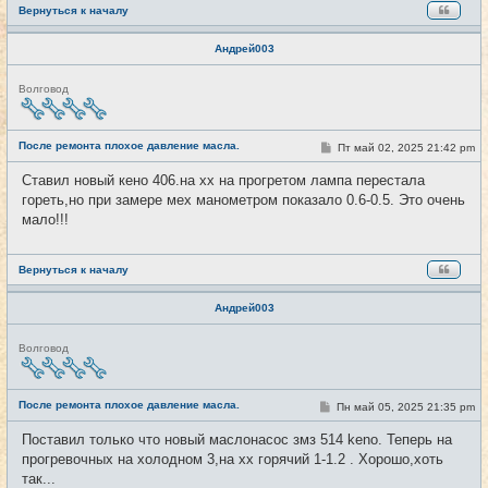
Вернуться к началу
Андрей003
Н
Волговод
е
в
с
е
После ремонта плохое давление масла.
С
Пт май 02, 2025 21:42 pm
#6
т
о
и
о
Ставил новый кено 406.на хх на прогретом лампа перестала
б
гореть,но при замере мех манометром показало 0.6-0.5. Это очень
щ
е
мало!!!
н
и
е
Вернуться к началу
Андрей003
Н
Волговод
е
в
с
е
После ремонта плохое давление масла.
С
Пн май 05, 2025 21:35 pm
#7
т
о
и
о
Поставил только что новый маслонасос змз 514 keno. Теперь на
б
прогревочных на холодном 3,на хх горячий 1-1.2 . Хорошо,хоть
щ
е
так...
н