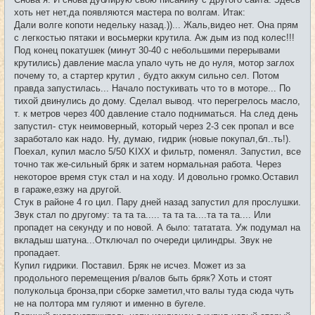
б
хоть нет нет,да появляются мастера по волгам. Итак:
щ
е
Дали волге копоти недельку назад.))... Жаль,видео нет. Она прям
н
с легкостью пятаки и восьмерки крутила. Аж дым из под колес!!!
и
е
Под конец покатушек (минут 30-40 с небольшими перерывами
крутились) давление масла упало чуть не до нуля, мотор заглох
почему то, а стартер крутил , будто аккум сильно сел. Потом
правда запустилась... Начало постукивать что то в моторе... По
тихой двинулись до дому. Сделал вывод. что перегрелось масло,
т. к метров через 400 давление стало подниматься. На след день
запустил- стук неимоверный, который через 2-3 сек пропал и все
заработало как надо. Ну, думаю, гидрик (новые покупал,бл..ть!).
Поехал, купил масло 5/50 KIXX и фильтр, поменял. Запустил, все
точно так же-сильный бряк и затем нормальная работа. Через
некоторое время стук стал и на ходу. И довольно громко.Оставил
в гараже,езжу на другой.
Стук в районе 4 го цил. Пару дней назад запустил для прослушки.
Звук стал по другому: та та та..... та та та....та та та.... Или
пропадет на секунду и по новой. А было: тататата. Уж подумал на
вкладыш шатуна...Отключал по очереди цилиндры. Звук не
пропадает.
Купил гидрики. Поставил. Бряк не исчез. Может из за
продольного перемещения р/валов быть бряк? Хоть и стоят
полукольца бронза,при сборке заметил,что валы туда сюда чуть
не на полтора мм гуляют и именно в бугеле.