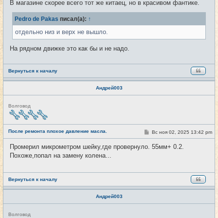
В магазине скорее всего тот же китаец, но в красивом фантике.
б
щ
е
Pedro de Pakas
писал(а):
↑
н
и
отдельно низ и верх не вышло.
е
На рядном движке это как бы и не надо.
Вернуться к началу
Андрей003
Н
Волговод
е
в
с
е
После ремонта плохое давление масла.
С
Вс ноя 02, 2025 13:42 pm
#26
т
о
и
о
Промерил микрометром шейку,где провернуло. 55мм+ 0.2.
б
Похоже,попал на замену колена...
щ
е
н
и
е
Вернуться к началу
Андрей003
Н
Волговод