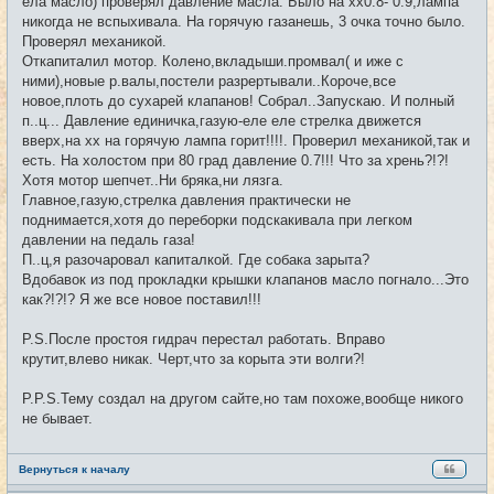
ела масло) проверял давление масла. Было на хх0.8- 0.9,лампа
н
и
никогда не вспыхивала. На горячую газанешь, 3 очка точно было.
е
Проверял механикой.
Откапиталил мотор. Колено,вкладыши.промвал( и иже с
ними),новые р.валы,постели разрертывали..Короче,все
новое,плоть до сухарей клапанов! Собрал..Запускаю. И полный
п..ц... Давление единичка,газую-еле еле стрелка движется
вверх,на хх на горячую лампа горит!!!!. Проверил механикой,так и
есть. На холостом при 80 град давление 0.7!!! Что за хрень?!?!
Хотя мотор шепчет..Ни бряка,ни лязга.
Главное,газую,стрелка давления практически не
поднимается,хотя до переборки подскакивала при легком
давлении на педаль газа!
П..ц,я разочаровал капиталкой. Где собака зарыта?
Вдобавок из под прокладки крышки клапанов масло погнало...Это
как?!?!? Я же все новое поставил!!!
P.S.После простоя гидрач перестал работать. Вправо
крутит,влево никак. Черт,что за корыта эти волги?!
P.P.S.Тему создал на другом сайте,но там похоже,вообще никого
не бывает.
Вернуться к началу