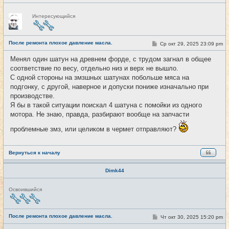
Н
Интересующийся
е
в
с
е
После ремонта плохое давление масла.
т
С
Ср окт 29, 2025 23:09 pm
#24
и
о
о
Менял один шатун на древнем форде, с трудом загнал в общее
б
соответствие по весу, отдельно низ и верх не вышло.
щ
е
С одной стороны на змзшных шатунах побольше мяса на
н
подгонку, с другой, наверное и допуски пониже изначально при
и
е
производстве.
Я бы в такой ситуации поискал 4 шатуна с помойки из одного
мотора. Не знаю, правда, разбирают вообще на запчасти
проблемные змз, или целиком в чермет отправляют?
Вернуться к началу
Dimk44
Н
Освоившийся
е
в
с
е
После ремонта плохое давление масла.
С
Чт окт 30, 2025 15:20 pm
#25
т
о
и
о