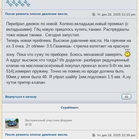
е
в
с
е
После ремонта плохое давление масла.
С
Чт дек 18, 2025 21:13 pm
#27
т
о
и
о
Перебрал движок по новой. Колено,вкладыши,новый промвал (с
б
вкладышами). Гбц новую пришлось купить,танаки. Распредвалы
щ
е
тоже новые танаки.. Сегодня запустил.
н
Теперь новая проблема. Высокое давление масла. На горячем на
и
е
хх 3 очка. 2т об/мин- 3.5.Газанешь- стрелка взлетает на красную
зону. Пока что сужу по приборке. Боюсь механикой замерять.
А вдруг высокое,что тогда? Из доделок- разбирал редукционный
клапан на маслонасосе(новый покупал,проехал всего 6-8т.км,змз
514),измерил пружину. Точно не помню,но вроде должна быть
50мм,у меня была 49. Я убрал шайбу 1мм,подложил 1.5 мм. А,ну
чуток притер клапан.
Вернуться к началу
СержНовоч
Н
Заслуженный участник форума
е
в
с
е
После ремонта плохое давление масла.
С
Чт дек 18, 2025 22:36 pm
#28
т
о