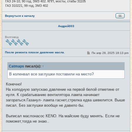
ГАЗ 24-10, 90 год, ЗМЗ 402. КПП, мосты, стабы 31105
ГАЗ 310221, 99 год, ЗМЗ 402
Вернуться к началу
Андрей003
Н
Волговод
е
в
с
е
После ремонта плохое давление масла.
С
Пн апр 28, 2025 18:13 pm
#5
т
о
и
о
б
Catmaps
писал(а):
↑
щ
е
В коленвал все заглушки поставили на место?
н
и
е
Конечно!
На холодную запускаю.давление на первой белой отметине от
нуля. К срабатыванию вентилятора лампа начинает
загораться.Газанул- лампа гаснет,стрелка едва шевелится. Выше
писал. Без заглушки вообще не давило бы.
Выписал маслонасос КЕNО. На майские буду менять. Если не
поможет,тогда не знаю..