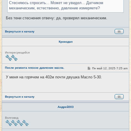
Стесняюсь спросить... Может не увидел... Датчиком
н
и
механическим, естественно, давление измеряете?
е
Без тени стеснения отвечу: да, проверял механическим.
Вернуться к началу
Крокодил
Н
Интересующийся
е
в
с
е
После ремонта плохое давление масла.
С
Пн май 12, 2025 7:25 am
#10
т
о
и
о
У меня на горячем на 402м почти двушка Масло 5-30.
б
щ
е
н
и
е
Вернуться к началу
Андрей003
Н
Волговод
е
в
с
е