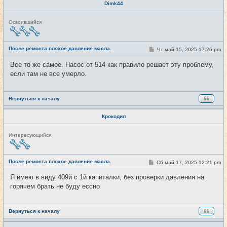
Dimk44
Н
Освоившийся
е
в
с
е
После ремонта плохое давление масла.
С
Чт май 15, 2025 17:26 pm
#13
т
о
и
о
Все то же самое. Насос от 514 как правило решает эту проблему,
б
если там не все умерло.
щ
е
н
и
е
Вернуться к началу
Крокодил
Н
Интересующийся
е
в
с
е
После ремонта плохое давление масла.
С
Сб май 17, 2025 12:21 pm
#14
т
о
и
о
Я имею в виду 409й с 1й капиталки, без проверки давления на
б
горячем брать не буду ессно
щ
е
н
и
е
Вернуться к началу