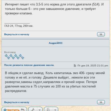
и
о
Интернет пишет что 3,5-5 это норма для этого двигателя (514). И
б
только больше 6 - это уже завышенное давление, и требует
щ
е
проверки клапана.
н
и
е
_________________
ГАЗ-24, 77год, 290т.км.
Вернуться к началу
Андрей003
Н
Волговод
е
в
с
е
После ремонта плохое давление масла.
С
Пт дек 19, 2025 21:01 pm
#29
т
о
и
о
В общем,я сделал вывод. Коль капиталишь змз 406- сразу меняй
б
голову и не еб..и голову. Дешевле выйдет,..нежели все эти
щ
е
развертки,замены седел,направляек и прочей херни. Потеря
н
давления масла в 75 случаях из 100 из за убитых постелей
и
е
распредвалов.
Вернуться к началу
Ответить