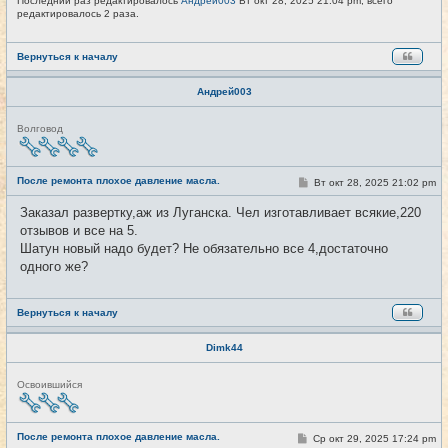
Последний раз редактировалось
Андрей003
Вт окт 28, 2025 21:04 pm, всего
редактировалось 2 раза.
Вернуться к началу
Андрей003
Н
Волговод
е
в
с
е
После ремонта плохое давление масла.
С
Вт окт 28, 2025 21:02 pm
#21
т
о
и
о
Заказал развертку,аж из Луганска. Чел изготавливает всякие,220
б
отзывов и все на 5.
щ
е
Шатун новый надо будет? Не обязательно все 4,достаточно
н
одного же?
и
е
Вернуться к началу
Dimk44
Н
Освоившийся
е
в
с
е
После ремонта плохое давление масла.
С
Ср окт 29, 2025 17:24 pm
#22
т