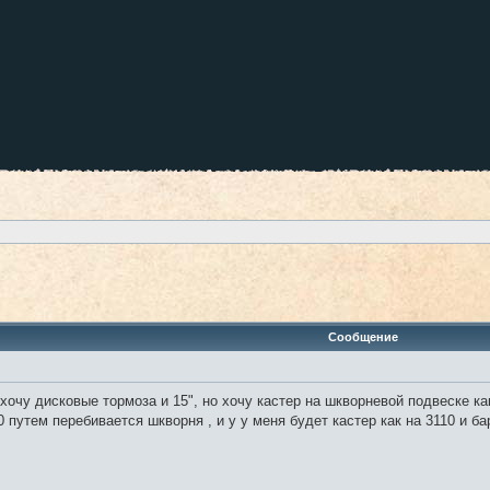
ренный поиск
Сообщение
хочу дисковые тормоза и 15", но хочу кастер на шкворневой подвеске как
0 путем перебивается шкворня , и у у меня будет кастер как на 3110 и б