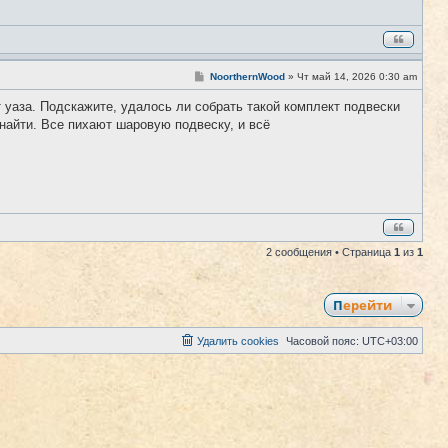
С
NoorthernWood
»
Чт май 14, 2026 0:30 am
#2
о
о
т уаза. Подскажите, удалось ли собрать такой комплект подвески
б
 найти. Все пихают шаровую подвеску, и всё
щ
е
н
и
е
2 сообщения • Страница
1
из
1
Перейти
Удалить cookies
Часовой пояс:
UTC+03:00