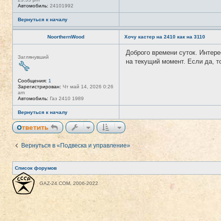
Автомобиль:
24101992
Вернуться к началу
NoorthernWood
Хочу кастер на 2410 как на 3110
Доброго времени суток. Интере
Н
Заглянувший
е
на текущий момент. Если да, т
в
с
е
Сообщения:
1
т
Зарегистрирован:
Чт май 14, 2026 0:26
и
am
Автомобиль:
Газ 2410 1989
Вернуться к началу
Ответить
Вернуться в «Подвеска и управление»
Список форумов
GAZ-24.COM, 2006-2022