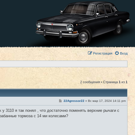
Регистрация
Вход
2 сообщения • Страница
1
из
1
С
22Agressor22
»
Вс мар 17, 2024 14:11 pm
#1
о
о
 у 3110 я так понял , что достаточно поменять верхние рычаги с
б
щ
арабанные тормоза с 14 ми колесами?
е
н
и
е