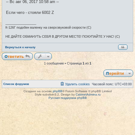
и
-- Вс авг 06, 2017 10:58 am --
е
Если чего - стояли 6002 Z
_________________
К-126Г подобен валенку на сверхзвуковой скорости (С)
НЕ ДАЙТЕ ОБМАНУТЬ СЕБЯ В ДРУГОМ МЕСТЕ! ПОКУПАЙТЕ У НАС! (С)
Вернуться к началу
Ответить
1 сообщение • Страница
1
из
1
Перейти
Список форумов
Удалить cookies
Часовой пояс:
UTC+03:00
Создано на основе
phpBB
® Forum Software © phpBB Limited
Style subsilver3.2. Design by
CabinetAdmina.ru
Русская поддержка phpBB