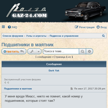
FAQ
Регистрация
Вход
П
Список форумов
Узлы и агрегаты
Подвеска и управление
о
и
Подшипники в маятник
с
к
Поиск
Расширен
Ответить
1 сообщение • Страница
1
из
1
Сообщение
Dark Yak
Н
Заслуженный участник форума
е
в
с
С
Подшипники в маятник
Пн июл 17, 2017 20:28 pm
#1
е
о
т
о
У меня вроде Миасс, никто не помнит, какой номер у
и
б
щ
подшипников, которые стоят там?
е
н