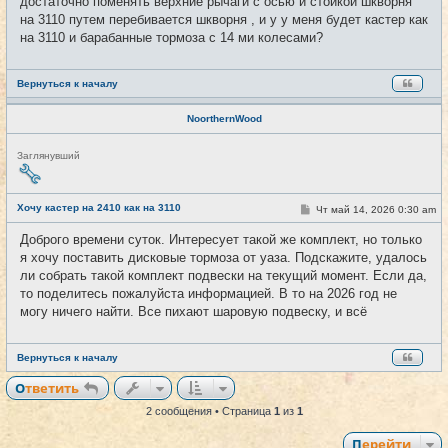
достаточно поменять верхние рычаги с осью и стойкой шкворня
н
и
на 3110 путем перебивается шкворня , и у у меня будет кастер как
е
на 3110 и барабанные тормоза с 14 ми колесами?
Вернуться к началу
NoorthernWood
Н
Заглянувший
е
в
с
е
Хочу кастер на 2410 как на 3110
С
Чт май 14, 2026 0:30 am
#2
т
о
и
о
Доброго времени суток. Интересует такой же комплект, но только
б
я хочу поставить дисковые тормоза от уаза. Подскажите, удалось
щ
е
ли собрать такой комплект подвески на текущий момент. Если да,
н
то поделитесь пожалуйста информацией. В то на 2026 год не
и
е
могу ничего найти. Все пихают шаровую подвеску, и всё
Вернуться к началу
Ответить
2 сообщения • Страница
1
из
1
Перейти