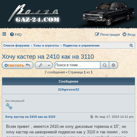
FAQ
Регистрация
Вход
П
Список форумов
Узлы и агрегаты
Подвеска и управление
о
и
Хочу кастер на 2410 как на 3110
с
к
Поиск
Расширен
Ответить
2 сообщения • Страница
1
из
1
Сообщение
22Agressor22
Н
Заглянувший
е
в
с
е
С
Хочу кастер на 2410 как на 3110
Вс мар 17, 2024 14:11 pm
#1
т
о
и
о
Всем привет , имеется 2410,не хочу дисковые тормоза и 15", но
б
щ
хочу кастер на шкворневой подвеске как у 3110 я так понял , что
е