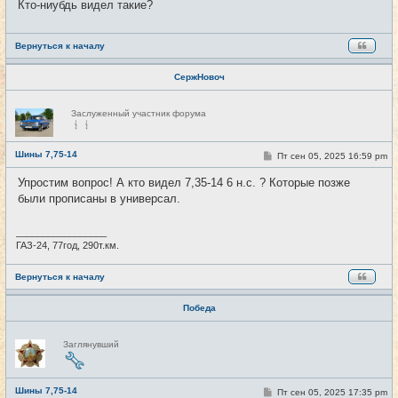
Кто-ниубдь видел такие?
н
и
е
Вернуться к началу
СержНовоч
Н
Заслуженный участник форума
е
в
с
е
Шины 7,75-14
С
Пт сен 05, 2025 16:59 pm
#2
т
о
и
о
Упростим вопрос! А кто видел 7,35-14 6 н.с. ? Которые позже
б
были прописаны в универсал.
щ
е
н
и
_________________
е
ГАЗ-24, 77год, 290т.км.
Вернуться к началу
Победа
Н
Заглянувший
е
в
с
е
Шины 7,75-14
т
С
Пт сен 05, 2025 17:35 pm
#3