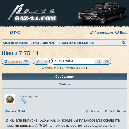
FAQ
Регистрация
Вход
П
Список форумов
Узлы и агрегаты
Подвеска и управление
о
и
Шины 7,75-14
с
к
Поиск
Расширен
Ответить
4 сообщения • Страница
1
из
1
Сообщение
Победа
Н
Заглянувший
е
в
с
е
С
Шины 7,75-14
Пт сен 05, 2025 13:07 pm
#1
т
о
и
о
В начале выпуска ГАЗ-24-02 их вроде бы планировали оснащать
б
щ
новыми шинами 7,75-14. О чём есть соответствующие записи.
е