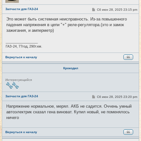
с
е
Запчасти для ГАЗ-24
С
Сб июн 28, 2025 23:15 pm
#36
т
о
и
о
Это может быть системная неисправность. Из-за повышенного
б
падения напряжения в цепи "+" реле-регулятора.(это и замок
щ
е
зажигания, и амперметр)
н
и
е
_________________
ГАЗ-24, 77год, 290т.км.
Вернуться к началу
Крокодил
Н
Интересующийся
е
в
с
е
Запчасти для ГАЗ-24
С
Сб июн 28, 2025 23:20 pm
#37
т
о
и
о
Напряжение нормальное, мерял. АКБ не садится. Оччень умный
б
автоэлектрик сказал гена виноват. Купил новый, не поменялось
щ
е
ничего
н
и
е
Вернуться к началу