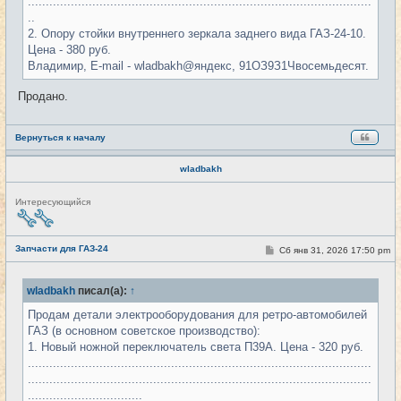
................................................................................................
е
..
2. Опору стойки внутреннего зеркала заднего вида ГАЗ-24-10.
Цена - 380 руб.
Владимир, E-mail - wladbakh@яндекс, 91ОЗ9З1Чвосемьдесят.
Продано.
Вернуться к началу
wladbakh
Н
Интересующийся
е
в
с
е
Запчасти для ГАЗ-24
С
Сб янв 31, 2026 17:50 pm
#50
т
о
и
о
б
wladbakh
писал(а):
↑
щ
е
Продам детали электрооборудования для ретро-автомобилей
н
и
ГАЗ (в основном советское производство):
е
1. Новый ножной переключатель света П39А. Цена - 320 руб.
................................................................................................
................................................................................................
................................