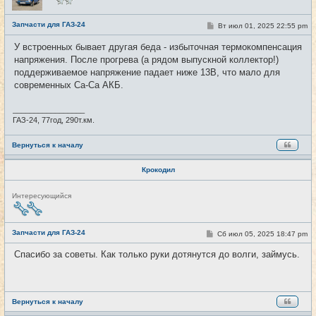
в
с
е
Запчасти для ГАЗ-24
С
Вт июл 01, 2025 22:55 pm
#41
т
о
и
о
У встроенных бывает другая беда - избыточная термокомпенсация
б
напряжения. После прогрева (а рядом выпускной коллектор!)
щ
е
поддерживаемое напряжение падает ниже 13В, что мало для
н
современных Са-Са АКБ.
и
е
_________________
ГАЗ-24, 77год, 290т.км.
Вернуться к началу
Крокодил
Н
Интересующийся
е
в
с
е
Запчасти для ГАЗ-24
С
Сб июл 05, 2025 18:47 pm
#42
т
о
и
о
Спасибо за советы. Как только руки дотянутся до волги, займусь.
б
щ
е
н
и
е
Вернуться к началу