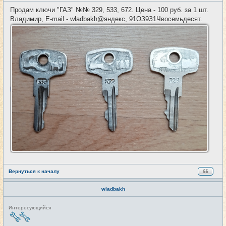
о
и
о
Продам ключи "ГАЗ" №№ 329, 533, 672. Цена - 100 руб. за 1 шт.
б
Владимир, E-mail - wladbakh@яндекс, 91ОЗ9З1Чвосемьдесят.
щ
е
н
и
е
Вернуться к началу
wladbakh
Н
Интересующийся
е
в
с