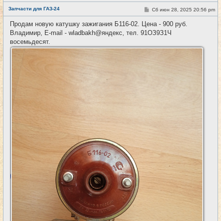
е
Запчасти для ГАЗ-24
С
Сб июн 28, 2025 20:56 pm
#34
т
о
и
о
Продам новую катушку зажигания Б116-02. Цена - 900 руб.
б
Владимир, E-mail - wladbakh@яндекс, тел. 91ОЗ9З1Ч
щ
е
восемьдесят.
н
и
е