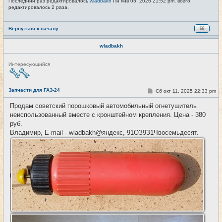
Последний раз редактировалось
wladbakh
Пн янв 05, 2026 21:52 pm, всего
редактировалось 2 раза.
Вернуться к началу
wladbakh
Н
Интересующийся
е
в
с
е
Запчасти для ГАЗ-24
С
Сб окт 11, 2025 22:33 pm
#46
т
о
и
о
Продам советский порошковый автомобильный огнетушитель
б
неиспользованный вместе с кронштейном крепления. Цена - 380
щ
е
руб.
н
Владимир, E-mail - wladbakh@яндекс, 91ОЗ9З1Чвосемьдесят.
и
е