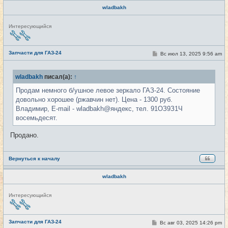
wladbakh
Н
Интересующийся
е
в
с
е
Запчасти для ГАЗ-24
С
Вс июл 13, 2025 9:56 am
#43
т
о
и
о
б
wladbakh
писал(а):
↑
щ
е
Продам немного б/ушное левое зеркало ГАЗ-24. Состояние
н
и
довольно хорошее (ржавчин нет). Цена - 1300 руб.
е
Владимир, E-mail - wladbakh@яндекс, тел. 91ОЗ9З1Ч
восемьдесят.
Продано.
Вернуться к началу
wladbakh
Н
Интересующийся
е
в
с
е
Запчасти для ГАЗ-24
С
Вс авг 03, 2025 14:26 pm
#44
т