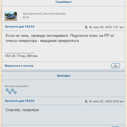
СержНовоч
Н
Заслуженный участник форума
е
в
с
е
Запчасти для ГАЗ-24
С
Вс июн 29, 2025 7:47 am
#38
т
о
и
о
Если не лень, проведи эксперимент. Подключи плюс на РР от
б
плюса генератора - мерцания прекратятся.
щ
е
н
и
_________________
е
ГАЗ-24, 77год, 290т.км.
Вернуться к началу
Крокодил
Н
Интересующийся
е
в
с
е
Запчасти для ГАЗ-24
С
Вт июл 01, 2025 9:53 am
#39
т
о
и
о
Спасибо, попробую
б
щ
е
н
и