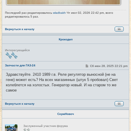
Последний раз редактировалось
wladbakh
Чт июл 02, 2026 22:42 pm, всего
редактировалось 5 раз.
Вернуться к началу
Крокодил
Н
Интересующийся
е
в
с
е
Запчасти для ГАЗ-24
С
Сб июн 28, 2025 22:21 pm
#35
т
о
и
о
Здравствуйте. 2410 1989 г.в. Реле регулятор выносной (не на
б
гене) может есть? На всех магазинных (штук 5 пробовал) Свет
щ
е
колеблется на холостых. Генератор новый. И на старом то же
н
самое
и
е
Вернуться к началу
СержНовоч
Н
Заслуженный участник форума
е
в