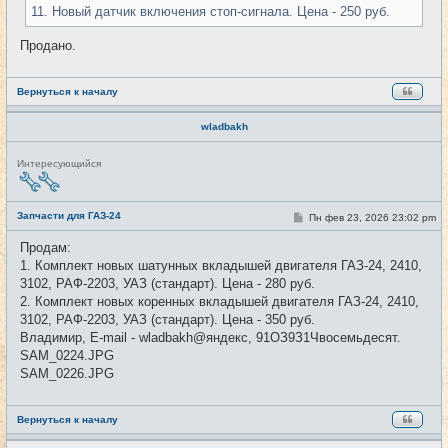
11. Новый датчик включения стоп-сигнала. Цена - 250 руб.
Продано.
Вернуться к началу
wladbakh
Н
Интересующийся
е
в
с
е
Запчасти для ГАЗ-24
С
Пн фев 23, 2026 23:02 pm
#51
т
о
и
о
Продам:
б
1. Комплект новых шатунных вкладышей двигателя ГАЗ-24, 2410,
щ
е
3102, РАФ-2203, УАЗ (стандарт). Цена - 280 руб.
н
2. Комплект новых коренных вкладышей двигателя ГАЗ-24, 2410,
и
е
3102, РАФ-2203, УАЗ (стандарт). Цена - 350 руб.
Владимир, E-mail - wladbakh@яндекс, 91ОЗ9З1Чвосемьдесят.
SAM_0224.JPG
SAM_0226.JPG
Вернуться к началу