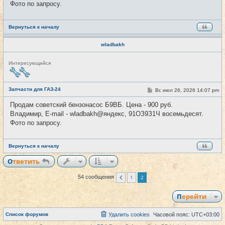
Фото по запросу.
и
е
Вернуться к началу
wladbakh
Н
Интересующийся
е
в
с
е
Запчасти для ГАЗ-24
С
Вс июл 26, 2026 14:07 pm
#54
т
о
и
о
Продам советский бензонасос Б9ВБ. Цена - 900 руб.
б
Владимир, E-mail - wladbakh@яндекс, 91ОЗ9З1Ч восемьдесят.
щ
е
Фото по запросу.
н
и
е
Вернуться к началу
Ответить
1
2
54 сообщения
Пред.
Перейти
Список форумов
Удалить cookies
Часовой пояс:
UTC+03:00