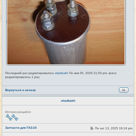
Последний раз редактировалось
wladbakh
Пн янв 05, 2026 21:53 pm, всего
редактировалось 1 раз.
Вернуться к началу
wladbakh
Н
Интересующийся
е
в
с
е
Запчасти для ГАЗ-24
С
Пн окт 13, 2025 19:16 pm
#48
т
о
и
о