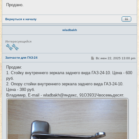
Продано.
Вернуться к началу
wladbakh
Н
Интересующийся
е
в
с
е
Запчасти для ГАЗ-24
С
Вс июн 22, 2025 13:00 pm
#33
т
о
и
о
Продам:
б
1. Стойку внутреннего зеркала заднего вида ГАЗ-24-10. Цена - 600
щ
е
руб.
н
2. Опору стойки внутреннего зеркала заднего вида ГАЗ-24-10.
и
е
Цена - 380 руб.
Владимир, E-mail - wladbakh@яндекс, 91ОЗ9З1Чвосемьдесят.