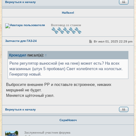
е
Вернуться к началу
Halfaxel
Н
Волговод со стажем
е
в
с
е
Запчасти для ГАЗ-24
т
С
Вт июл 01, 2025 22:29 pm
#40
и
о
о
б
Крокодил
писал(а):
↑
щ
е
Реле регулятор выносной (не на гене) может есть? На всех
н
и
магазинных (штук 5 пробовал) Свет колеблется на холостых.
е
Генератор новый.
Выбросите внешнее РР и поставьте встроенное, никаких
мерцаний не будет.
Меняется щёточный узел.
Вернуться к началу
СержНовоч
Н
Заслуженный участник форума
е