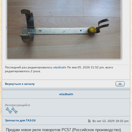
Последний раз редактировалось
wladbakh
Пн янв 05, 2026 21:52 pm, всего
редактировалось 2 раза.
Вернуться к началу
wladbakh
Н
Интересующийся
е
в
с
е
Запчасти для ГАЗ-24
С
Вс окт 12, 2025 18:32 pm
#47
т
о
и
о
Продам новое реле поворотов РС57 (Российское производство).
б