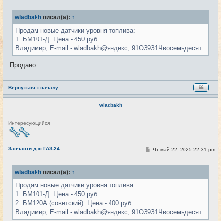
и
о
б
wladbakh
писал(а):
↑
щ
е
н
Продам новые датчики уровня топлива:
и
1. БМ101-Д. Цена - 450 руб.
е
Владимир, E-mail - wladbakh@яндекс, 91ОЗ9З1Чвосемьдесят.
Продано.
Вернуться к началу
wladbakh
Н
Интересующийся
е
в
с
е
Запчасти для ГАЗ-24
С
Чт май 22, 2025 22:31 pm
#32
т
о
и
о
б
wladbakh
писал(а):
↑
щ
е
Продам новые датчики уровня топлива:
н
и
1. БМ101-Д. Цена - 450 руб.
е
2. БМ120А (советский). Цена - 400 руб.
Владимир, E-mail - wladbakh@яндекс, 91ОЗ9З1Чвосемьдесят.