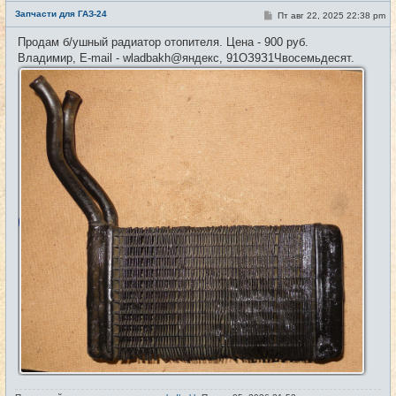
е
Запчасти для ГАЗ-24
С
Пт авг 22, 2025 22:38 pm
#45
т
о
и
о
Продам б/ушный радиатор отопителя. Цена - 900 руб.
б
Владимир, E-mail - wladbakh@яндекс, 91ОЗ9З1Чвосемьдесят.
щ
е
н
и
е