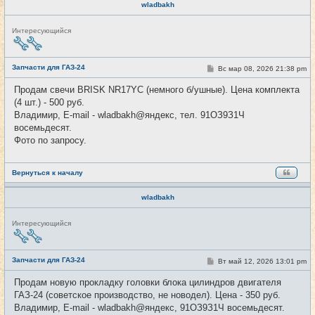
wladbakh
Н
Интересующийся
е
в
с
е
Запчасти для ГАЗ-24
С
Вс мар 08, 2026 21:38 pm
#52
т
о
и
о
Продам свечи BRISK NR17YC (немного б/ушные). Цена комплекта
б
(4 шт.) - 500 руб.
щ
е
Владимир, E-mail - wladbakh@яндекс, тел. 91ОЗ9З1Ч
н
восемьдесят.
и
е
Фото по запросу.
Вернуться к началу
wladbakh
Н
Интересующийся
е
в
с
е
Запчасти для ГАЗ-24
С
Вт май 12, 2026 13:01 pm
#53
т
о
и
о
Продам новую прокладку головки блока цилиндров двигателя
б
ГАЗ-24 (советское производство, не новодел). Цена - 350 руб.
щ
е
Владимир, E-mail - wladbakh@яндекс, 91ОЗ9З1Ч восемьдесят.
н