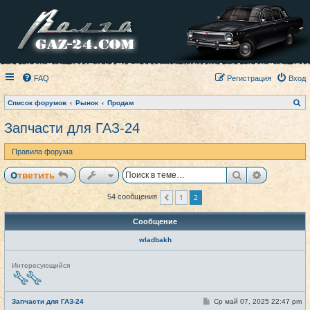
FAQ
Регистрация
Вход
П
Список форумов
Рынок
Продам
о
и
Запчасти для ГАЗ-24
с
к
Правила форума
Поиск
Расширен
Ответить
1
2
54 сообщения
Пред.
Сообщение
wladbakh
Н
Интересующийся
е
в
с
е
С
Запчасти для ГАЗ-24
Ср май 07, 2025 22:47 pm
#31
т
о