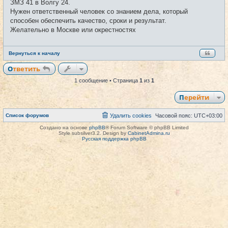
ЗМЗ 41 в Волгу 24.
б
щ
Нужен ответственный человек со знанием дела, который
е
способен обеспечить качество, сроки и результат.
н
и
Желательно в Москве или окрестностях
е
Вернуться к началу
Ответить
1 сообщение • Страница
1
из
1
Перейти
Список форумов
Удалить cookies
Часовой пояс:
UTC+03:00
Создано на основе
phpBB
® Forum Software © phpBB Limited
Style subsilver3.2. Design by
CabinetAdmina.ru
Русская поддержка phpBB