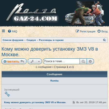
FAQ
Регистрация
Вход
П
Список форумов
Социум
Разговоры в гараже
о
и
Кому можно доверить установку ЗМЗ V8 в
с
к
Москве.
Поиск
Расширен
Ответить
1 сообщение • Страница
1
из
1
Сообщение
Rumba
Н
Заглянувший
е
в
с
е
С
Кому можно доверить установку ЗМЗ V8 в Москве.
Вс окт 20, 2019 17:48 pm
#1
т
о
и
о