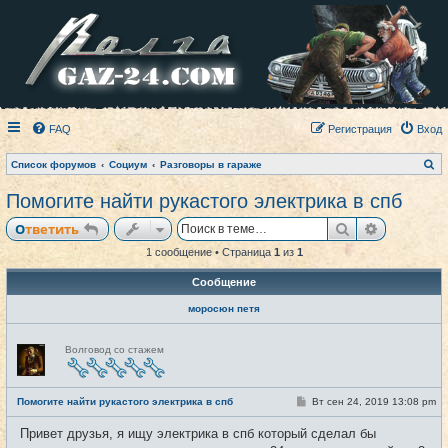
FAQ
Регистрация
Вход
П
Список форумов
Социум
Разговоры в гараже
о
и
Помогите найти рукастого электрика в спб
с
к
Поиск
Расширен
Ответить
1 сообщение • Страница
1
из
1
Сообщение
моросюн петя
Н
Волговод со стажем
е
в
с
е
С
Помогите найти рукастого электрика в спб
Вт сен 24, 2019 13:08 pm
#1
т
о
и
о
Привет друзья, я ищу электрика в спб который сделал бы
б