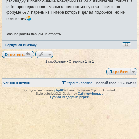
щ
раскладку и подключение электрики газ 24 с двигателем тойота 3
е
rz fe, проводка новая, машина полностью пустая. Помню на
н
и
форуме был парень из Питера который делал подобное, но не
е
помню ник
_________________
Главное ребята перцем не стареть.
Вернуться к началу
Ответить
1 сообщение • Страница
1
из
1
Перейти
Список форумов
Удалить cookies
Часовой пояс:
UTC+03:00
Создано на основе
phpBB
® Forum Software © phpBB Limited
Style subsilver3.2. Design by
CabinetAdmina.ru
Русская поддержка phpBB