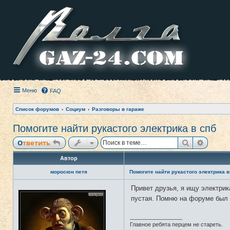
Меню
FAQ
Список форумов
Социум
Разговоры в гараже
Помогите найти рукастого электрика в спб
Поиск
Расши
Ответить
Автор
моросюн петя
Помогите найти рукастого электрика в
Привет друзья, я ищу электрик
Н
е
пустая. Помню на форуме был 
в
с
е
_________________
т
Главное ребята перцем не стареть.
и