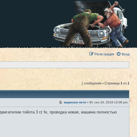
Регистрация
Вход
1 сообщение • Страница
1
из
1
С
моросюн петя
»
Вт сен 24, 2019 13:08 pm
#1
о
о
двигателем тойота 3 rz fe, проводка новая, машина полностью
б
щ
е
н
и
е