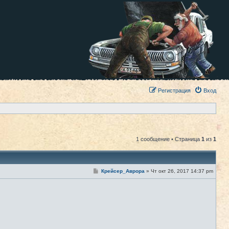
Регистрация
Вход
1 сообщение • Страница
1
из
1
С
Крейсер_Аврора
»
Чт окт 26, 2017 14:37 pm
#1
о
о
б
щ
е
н
и
е