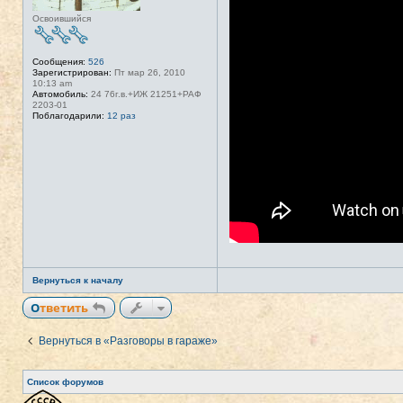
Освоившийся
Сообщения:
526
Зарегистрирован:
Пт мар 26, 2010
10:13 am
Автомобиль:
24 76г.в.+ИЖ 21251+РАФ
2203-01
Поблагодарили:
12 раз
Вернуться к началу
Ответить
Вернуться в «Разговоры в гараже»
Список форумов