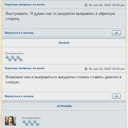
е
Короткие вопросы по волге
С
Вс ноя 16, 2025 18:55 pm
#4273
т
о
и
о
Выстукивать. Я думал как то аккуратно выправить в обратную
б
сторону.
щ
е
н
и
е
Вернуться к началу
Dimk44
Н
Освоившийся
е
в
с
е
Короткие вопросы по волге
С
Вс ноя 16, 2025 19:29 pm
#4274
т
о
и
о
Возможно она и выправиться аккуратно сложно ставить диагноз в
б
слепую.
щ
е
н
и
е
Вернуться к началу
АГРОНОМ
Н
Освоившийся
е
в
с