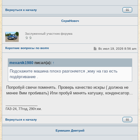
Вернуться к началу
СержНовоч
Н
Заслуженный участник форума
е
в
с
е
Короткие вопросы по волге
С
Вс июл 19, 2026 8:56 am
#4286
т
о
и
о
б
mexanik1980
писал(а):
↑
щ
е
Подскажите машина плохо разгоняется ,жму на газ есть
н
и
подёргивание .
е
Попробуй свечи поменять. Проверь качество искры ( должна не
менее 8мм пробивать) Или пробуй менять катушку, конденсатор...
_________________
ГАЗ-24, 77год, 290т.км.
Вернуться к началу
Ермишин Дмитрий