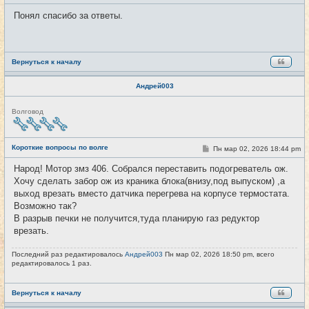
о
и
о
Понял спасибо за ответы.
б
щ
е
н
и
е
Вернуться к началу
Андрей003
Н
Волговод
е
в
с
е
Короткие вопросы по волге
С
Пн мар 02, 2026 18:44 pm
#4280
т
о
и
о
Народ! Мотор змз 406. Собрался переставить подогреватель ож.
б
Хочу сделать забор ож из краника блока(внизу,под выпуском) ,а
щ
е
выход врезать вместо датчика перегрева на корпусе термостата.
н
Возможно так?
и
е
В разрыв печки не получится,туда планирую газ редуктор
врезать.
Последний раз редактировалось
Андрей003
Пн мар 02, 2026 18:50 pm, всего
редактировалось 1 раз.
Вернуться к началу