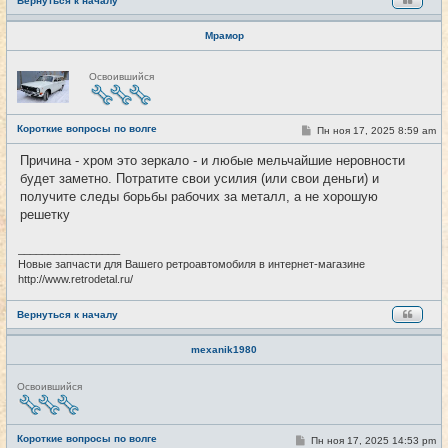
Вернуться к началу
Мрамор
Н
Освоившийся
е
в
с
е
Короткие вопросы по волге
т
С
Пн ноя 17, 2025 8:59 am
#4278
и
о
о
Причина - хром это зеркало - и любые мельчайшие неровности
б
будет заметно. Потратите свои усилия (или свои деньги) и
щ
е
получите следы борьбы рабочих за металл, а не хорошую
н
решетку
и
е
_________________
Новые запчасти для Вашего ретроавтомобиля в интернет-магазине
http://www.retrodetal.ru/
Вернуться к началу
mexanik1980
Н
Освоившийся
е
в
с
е
Короткие вопросы по волге
С
Пн ноя 17, 2025 14:53 pm
#4279
т