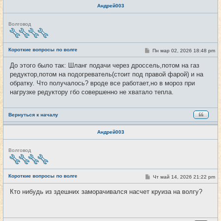
Андрей003
Н
Волговод
е
в
с
е
Короткие вопросы по волге
С
Пн мар 02, 2026 18:48 pm
#4281
т
о
и
о
До этого было так: Шланг подачи через дроссель,потом на газ
б
редуктор,потом на подогреватель(стоит под правой фарой) и на
щ
е
обратку. Что получалось? вроде все работает,но в мороз при
н
нагрузке редуктору гбо совершенно не хватало тепла.
и
е
Вернуться к началу
Андрей003
Н
Волговод
е
в
с
е
Короткие вопросы по волге
С
Чт май 14, 2026 21:22 pm
#4282
т
о
и
о
Кто нибудь из здешних заморачивался насчет круиза на волгу?
б
щ
е
н
и