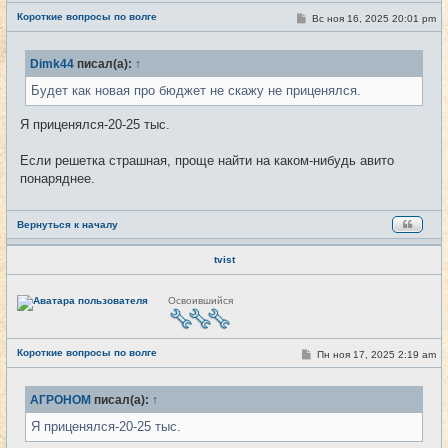
е
Короткие вопросы по волге
т
С
Вс ноя 16, 2025 20:01 pm
#4275
и
о
о
б
Dimk44
писал(а):
↑
щ
е
Будет как новая про бюджет не скажу не приценялся.
н
и
е
Я приценялся-20-25 тыс.
Если решетка страшная, проще найти на каком-нибудь авито
понаряднее.
Вернуться к началу
tvist
Н
Освоившийся
е
в
с
е
Короткие вопросы по волге
т
С
Пн ноя 17, 2025 2:19 am
#4276
и
о
о
б
АГРОНОМ
писал(а):
↑
щ
е
Я приценялся-20-25 тыс.
н
и