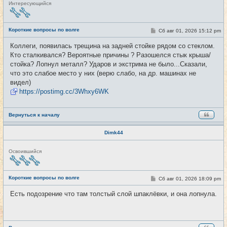
Н
Интересующийся
е
в
с
е
Короткие вопросы по волге
С
Сб авг 01, 2026 15:12 pm
#4287
т
о
и
о
Коллеги, появилась трещина на задней стойке рядом со стеклом.
б
Кто сталкивался? Вероятные причины ? Разошелся стык крыша/
щ
е
стойка? Лопнул металл? Ударов и экстрима не было...Сказали,
н
что это слабое место у них (верю слабо, на др. машинах не
и
е
видел)
https://postimg.cc/3Whxy6WK
Вернуться к началу
Dimk44
Н
Освоившийся
е
в
с
е
Короткие вопросы по волге
С
Сб авг 01, 2026 18:09 pm
#4288
т
о
и
о
Есть подозрение что там толстый слой шпаклёвки, и она лопнула.
б
щ
е
н
и
е