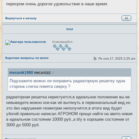
е
перехром очень дорогое удовольствие в наше время.
Вернуться к началу
tvist
Н
Освоившийся
е
в
с
е
Короткие вопросы по волге
т
С
Пн ноя 17, 2025 2:25 am
#4277
и
о
о
б
mexanik1980
писал(а):
↑
щ
е
Подскажите можно ли поправить радиаторную решетку одна
н
и
сторона слегка помята сверху.?
е
радиаторная решетка нерихтуется,в идеальное положение вы ее
невыведите.можно кое-как её вытянуть в первоначальный вид,но
это без нарушения геометрии неполучится.в итоге вид будет
убогий.правильно написал АГРОНОМ проще найти на авито.новая
в идеальном состоянии 10000 руб.,а б/у в хорошем состоянии от
3000 до 5000 руб.