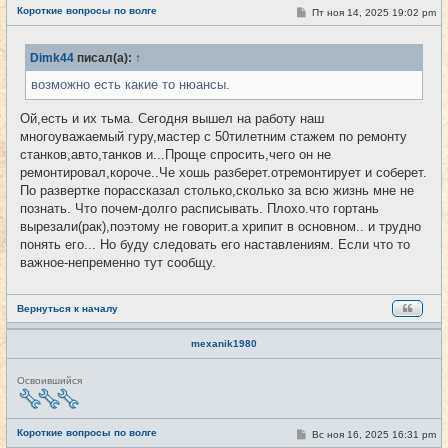
е
Короткие вопросы по волге
С
Пт ноя 14, 2025 19:02 pm
#4270
т
о
и
о
б
Dimk44
писал(а):
↑
щ
е
возможно есть какие то нюансы.
н
и
е
Ой,есть и их тьма. Сегодня вышел на работу наш
многоуважаемый гуру,мастер с 50тилетним стажем по ремонту
станков,авто,танков и...Проще спросить,чего он не
ремонтировал,короче..Че хошь разберет.отремонтирует и соберет.
По развертке порассказал столько,сколько за всю жизнь мне не
познать. Что почем-долго расписывать. Плохо.что гортань
вырезали(рак),поэтому не говорит.а хрипит в основном.. и трудно
понять его... Но буду следовать его наставлениям. Если что то
важное-непременно тут сообщу.
Вернуться к началу
mexanik1980
Н
Освоившийся
е
в
с
е
Короткие вопросы по волге
С
Вс ноя 16, 2025 16:31 pm
#4271
т
о