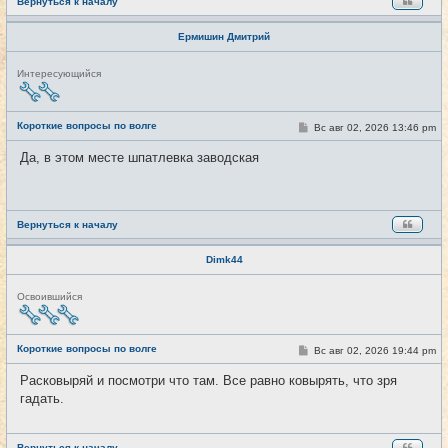
Вернуться к началу
Ермишин Дмитрий
Н
Интересующийся
е
в
с
е
Короткие вопросы по волге
С
Вс авг 02, 2026 13:46 pm
#4289
т
о
и
о
Да, в этом месте шпатлевка заводская
б
щ
е
н
и
е
Вернуться к началу
Dimk44
Н
Освоившийся
е
в
с
е
Короткие вопросы по волге
С
Вс авг 02, 2026 19:44 pm
#4290
т
о
и
о
Расковыряй и посмотри что там. Все равно ковырять, что зря
б
гадать.
щ
е
н
и
е
Вернуться к началу