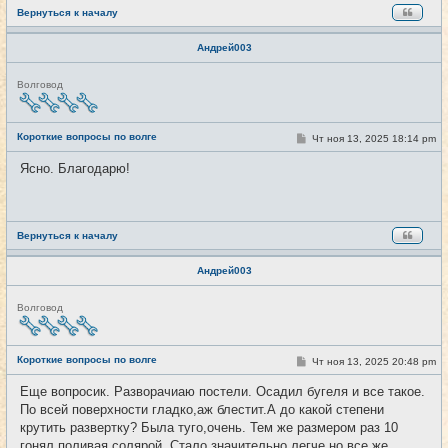
Вернуться к началу
Андрей003
Н
Волговод
е
в
с
е
Короткие вопросы по волге
С
Чт ноя 13, 2025 18:14 pm
#4267
т
о
и
о
Ясно. Благодарю!
б
щ
е
н
и
е
Вернуться к началу
Андрей003
Н
Волговод
е
в
с
е
Короткие вопросы по волге
С
Чт ноя 13, 2025 20:48 pm
#4268
т
о
и
о
Еще вопросик. Разворачиаю постели. Осадил бугеля и все такое.
б
По всей поверхности гладко,аж блестит.А до какой степени
щ
е
крутить развертку? Была туго,очень. Тем же размером раз 10
н
гонял,поливая солярой. Стало значительно легче,но все же
и