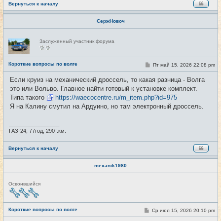
е
Вернуться к началу
СержНовоч
Н
Заслуженный участник форума
е
в
с
е
Короткие вопросы по волге
С
Пт май 15, 2026 22:08 pm
#4283
т
о
и
о
Если круиз на механический дроссель, то какая разница - Волга
б
это или Вольво. Главное найти готовый к установке комплект.
щ
е
Типа такого
https://waecocentre.ru/m_item.php?id=975
н
Я на Калину смутил на Ардуино, но там электронный дроссель.
и
е
_________________
ГАЗ-24, 77год, 290т.км.
Вернуться к началу
mexanik1980
Н
Освоившийся
е
в
с
е
Короткие вопросы по волге
С
Ср июл 15, 2026 20:10 pm
#4284
т
о
и