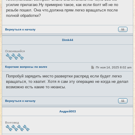
е
усилие прилагаю.Ну примерно такое, как если болт м8 не по
резьбе пошел. Она что,должна прям легко вращаться после
полной обработки?
Вернуться к началу
Dimk44
Н
Освоившийся
е
в
с
е
Короткие вопросы по волге
С
Пт ноя 14, 2025 8:02 am
#4269
т
о
и
о
Попробуй зарядить место развертки распред если будет легко
б
вращаться, то хватит. Хотя я сам эту операцию не когда не делал
щ
е
возможно есть какие то нюансы.
н
и
е
Вернуться к началу
Андрей003
Н
Волговод
е
в
с