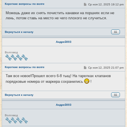
е
Короткие вопросы по волге
С
Ср ноя 12, 2025 19:12 pm
#4263
т
о
и
о
Можешь даже их снять почистить канавки на поршнях если не
б
лень, потом ставь на место не чего плохого не случиться.
щ
е
н
и
е
Вернуться к началу
Андрей003
Н
Волговод
е
в
с
е
Короткие вопросы по волге
С
Ср ноя 12, 2025 21:07 pm
#4264
т
о
и
о
Там все новое!Прошел всего 6-8 тыщ! На тарелках клапанов
б
щ
порядковые номера от маркера сохранились
!
е
н
и
е
Вернуться к началу
Андрей003
Н
Волговод
е
в
с