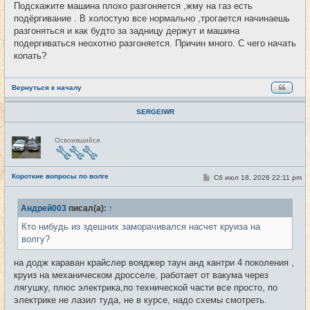
о
Подскажите машина плохо разгоняется ,жму на газ есть
б
подёргивание . В холостую все нормально ,трогается начинаешь
щ
е
разгоняться и как будто за задницу держут и машина
н
подергиваться неохотно разгоняется. Причин много. С чего начать
и
е
копать?
Вернуться к началу
SERGEIWR
Н
Освоившийся
е
в
с
е
Короткие вопросы по волге
т
С
Сб июл 18, 2026 22:11 pm
#4285
и
о
о
б
Андрей003
писал(а):
↑
щ
е
Кто нибудь из здешних заморачивался насчет круиза на
н
и
волгу?
е
на додж караван крайслер вояджер таун анд кантри 4 поколения ,
круиз на механическом дросселе, работает от вакума через
лягушку, плюс электрика,по технической части все просто, по
электрике не лазил туда, не в курсе, надо схемы смотреть.