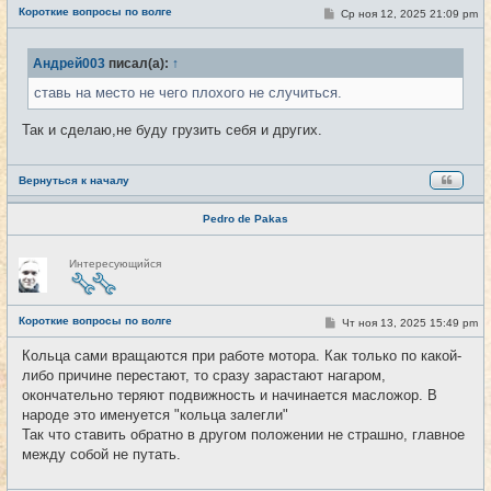
е
Короткие вопросы по волге
С
Ср ноя 12, 2025 21:09 pm
#4265
т
о
и
о
б
Андрей003
писал(а):
↑
щ
е
ставь на место не чего плохого не случиться.
н
и
е
Так и сделаю,не буду грузить себя и других.
Вернуться к началу
Pedro de Pakas
Н
Интересующийся
е
в
с
е
Короткие вопросы по волге
т
С
Чт ноя 13, 2025 15:49 pm
#4266
и
о
о
Кольца сами вращаются при работе мотора. Как только по какой-
б
либо причине перестают, то сразу зарастают нагаром,
щ
е
окончательно теряют подвижность и начинается масложор. В
н
народе это именуется "кольца залегли"
и
е
Так что ставить обратно в другом положении не страшно, главное
между собой не путать.