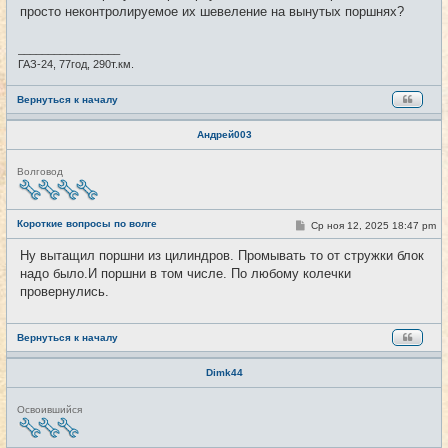
щ
просто неконтролируемое их шевеление на вынутых поршнях?
е
н
и
_________________
е
ГАЗ-24, 77год, 290т.км.
Вернуться к началу
Андрей003
Н
Волговод
е
в
с
е
Короткие вопросы по волге
С
Ср ноя 12, 2025 18:47 pm
#4262
т
о
и
о
Ну вытащил поршни из цилиндров. Промывать то от стружки блок
б
надо было.И поршни в том числе. По любому колечки
щ
е
провернулись.
н
и
е
Вернуться к началу
Dimk44
Н
Освоившийся
е
в
с