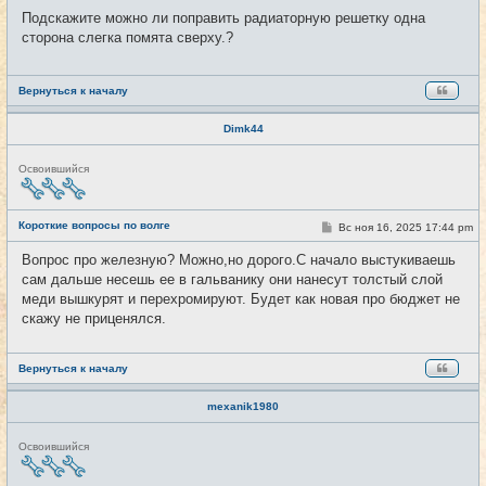
и
о
Подскажите можно ли поправить радиаторную решетку одна
б
сторона слегка помята сверху.?
щ
е
н
и
е
Вернуться к началу
Dimk44
Н
Освоившийся
е
в
с
е
Короткие вопросы по волге
С
Вс ноя 16, 2025 17:44 pm
#4272
т
о
и
о
Вопрос про железную? Можно,но дорого.С начало выстукиваешь
б
сам дальше несешь ее в гальванику они нанесут толстый слой
щ
е
меди вышкурят и перехромируют. Будет как новая про бюджет не
н
скажу не приценялся.
и
е
Вернуться к началу
mexanik1980
Н
Освоившийся
е
в
с