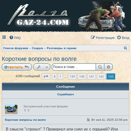
FAQ
Регистрация
Вход
П
Список форумов
Социум
Разговоры в гараже
о
и
Короткие вопросы по волге
с
к
Поиск
Расширен
Ответить
Страница
143
из
143
1
139
140
141
142
143
4290 сообщений
Пред.
…
Сообщение
СержНовоч
Н
Заслуженный участник форума
е
в
с
е
С
Короткие вопросы по волге
Вт ноя 11, 2025 22:56 pm
#4261
т
о
и
о
В смысле "стронул" ? Провернул или снял их с поршней? Или
б