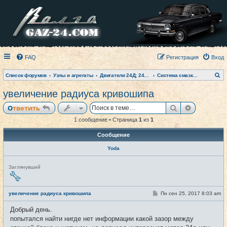
FAQ
Регистрация
Вход
П
Список форумов
Узлы и агрегаты
Двигатели 24Д; 2401; 402 и модификации
Система смазки, ГРМ, КШМ
о
и
увеличение радиуса кривошипа
с
к
Поиск
Расширен
Ответить
1 сообщение • Страница
1
из
1
Сообщение
Yoda
Н
Заглянувший
е
в
с
е
С
увеличение радиуса кривошипа
Пн сен 25, 2017 8:03 am
#1
т
о
и
о
Добрый день.
б
щ
попытался найти нигде нет информации какой зазор между
е