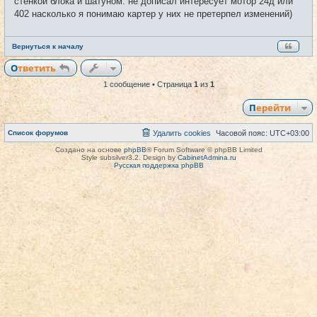
стенкой блока и шатуном. не дописал интересует мотор 24д или
н
и
402 насколько я понимаю картер у них не претерпел изменений)
е
Вернуться к началу
Ответить
1 сообщение • Страница
1
из
1
Перейти
Список форумов
Удалить cookies
Часовой пояс:
UTC+03:00
Создано на основе
phpBB
® Forum Software © phpBB Limited
Style subsilver3.2. Design by
CabinetAdmina.ru
Русская поддержка phpBB